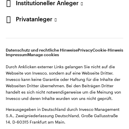
Institutioneller Anleger
Webseiten Dritter übernehmen. Bei den Beiträgen Dritter
handelt es sich nicht notwendigerweise um die Meinung von
Invesco und deren Inhalte wurden von uns nicht geprüft.
Privatanleger
Deutschland
Herausgegeben in Deutschland durch Invesco Management
S.A., Zweigniederlassung Deutschland, Große Gallusstraße
Kontaktieren Sie uns
14, D-60315 Frankfurt am Main.
Datenschutz und rechtliche Hinweise
Privacy
Cookie-Hinweis
Impressum
Manage cookies
©2026 Invesco Ltd. Alle Rechte vorbehalten.
Durch Anklicken externer Links gelangen Sie nicht auf die
Webseite von Invesco, sondern auf eine Webseite Dritter.
Invesco kann keine Garantie oder Haftung für die Inhalte der
Webseiten Dritter übernehmen. Bei den Beiträgen Dritter
handelt es sich nicht notwendigerweise um die Meinung von
Invesco und deren Inhalte wurden von uns nicht geprüft.
Herausgegeben in Deutschland durch Invesco Management
S.A., Zweigniederlassung Deutschland, Große Gallusstraße
14, D-60315 Frankfurt am Main.