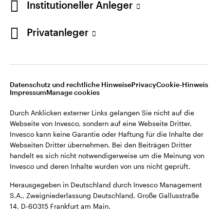
Institutioneller Anleger
Webseiten Dritter übernehmen. Bei den Beiträgen Dritter
handelt es sich nicht notwendigerweise um die Meinung von
Invesco und deren Inhalte wurden von uns nicht geprüft.
Privatanleger
Deutschland
Herausgegeben in Deutschland durch Invesco Management
S.A., Zweigniederlassung Deutschland, Große Gallusstraße
Kontaktieren Sie uns
14, D-60315 Frankfurt am Main.
Datenschutz und rechtliche Hinweise
Privacy
Cookie-Hinweis
Impressum
Manage cookies
©2026 Invesco Ltd. Alle Rechte vorbehalten.
Durch Anklicken externer Links gelangen Sie nicht auf die
Webseite von Invesco, sondern auf eine Webseite Dritter.
Invesco kann keine Garantie oder Haftung für die Inhalte der
Webseiten Dritter übernehmen. Bei den Beiträgen Dritter
handelt es sich nicht notwendigerweise um die Meinung von
Invesco und deren Inhalte wurden von uns nicht geprüft.
Herausgegeben in Deutschland durch Invesco Management
S.A., Zweigniederlassung Deutschland, Große Gallusstraße
14, D-60315 Frankfurt am Main.