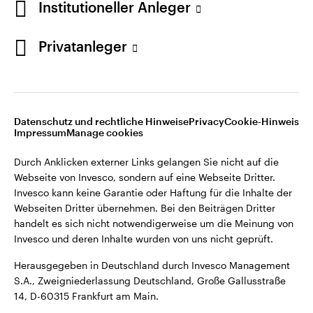
Institutioneller Anleger
Webseiten Dritter übernehmen. Bei den Beiträgen Dritter
handelt es sich nicht notwendigerweise um die Meinung von
Invesco und deren Inhalte wurden von uns nicht geprüft.
Privatanleger
Deutschland
Herausgegeben in Deutschland durch Invesco Management
S.A., Zweigniederlassung Deutschland, Große Gallusstraße
Kontaktieren Sie uns
14, D-60315 Frankfurt am Main.
Datenschutz und rechtliche Hinweise
Privacy
Cookie-Hinweis
Impressum
Manage cookies
©2026 Invesco Ltd. Alle Rechte vorbehalten.
Durch Anklicken externer Links gelangen Sie nicht auf die
Webseite von Invesco, sondern auf eine Webseite Dritter.
Invesco kann keine Garantie oder Haftung für die Inhalte der
Webseiten Dritter übernehmen. Bei den Beiträgen Dritter
handelt es sich nicht notwendigerweise um die Meinung von
Invesco und deren Inhalte wurden von uns nicht geprüft.
Herausgegeben in Deutschland durch Invesco Management
S.A., Zweigniederlassung Deutschland, Große Gallusstraße
14, D-60315 Frankfurt am Main.