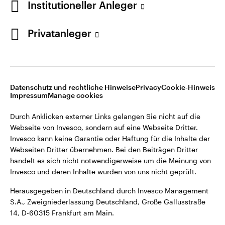
Institutioneller Anleger
Webseiten Dritter übernehmen. Bei den Beiträgen Dritter
handelt es sich nicht notwendigerweise um die Meinung von
Invesco und deren Inhalte wurden von uns nicht geprüft.
Privatanleger
Deutschland
Herausgegeben in Deutschland durch Invesco Management
S.A., Zweigniederlassung Deutschland, Große Gallusstraße
Kontaktieren Sie uns
14, D-60315 Frankfurt am Main.
Datenschutz und rechtliche Hinweise
Privacy
Cookie-Hinweis
Impressum
Manage cookies
©2026 Invesco Ltd. Alle Rechte vorbehalten.
Durch Anklicken externer Links gelangen Sie nicht auf die
Webseite von Invesco, sondern auf eine Webseite Dritter.
Invesco kann keine Garantie oder Haftung für die Inhalte der
Webseiten Dritter übernehmen. Bei den Beiträgen Dritter
handelt es sich nicht notwendigerweise um die Meinung von
Invesco und deren Inhalte wurden von uns nicht geprüft.
Herausgegeben in Deutschland durch Invesco Management
S.A., Zweigniederlassung Deutschland, Große Gallusstraße
14, D-60315 Frankfurt am Main.