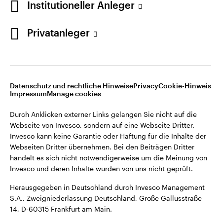
Institutioneller Anleger
Webseiten Dritter übernehmen. Bei den Beiträgen Dritter
handelt es sich nicht notwendigerweise um die Meinung von
Invesco und deren Inhalte wurden von uns nicht geprüft.
Privatanleger
Deutschland
Herausgegeben in Deutschland durch Invesco Management
S.A., Zweigniederlassung Deutschland, Große Gallusstraße
Kontaktieren Sie uns
14, D-60315 Frankfurt am Main.
Datenschutz und rechtliche Hinweise
Privacy
Cookie-Hinweis
Impressum
Manage cookies
©2026 Invesco Ltd. Alle Rechte vorbehalten.
Durch Anklicken externer Links gelangen Sie nicht auf die
Webseite von Invesco, sondern auf eine Webseite Dritter.
Invesco kann keine Garantie oder Haftung für die Inhalte der
Webseiten Dritter übernehmen. Bei den Beiträgen Dritter
handelt es sich nicht notwendigerweise um die Meinung von
Invesco und deren Inhalte wurden von uns nicht geprüft.
Herausgegeben in Deutschland durch Invesco Management
S.A., Zweigniederlassung Deutschland, Große Gallusstraße
14, D-60315 Frankfurt am Main.