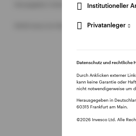
Alle anzeigen
Institutioneller 
Herausgegeben in Deutschland durch Invesco Management S.
Alle anzeigen
Alle anzeigen
Privatanleger
©2026 Invesco Ltd. Alle Rechte vorbehalten.
Datenschutz und rechtliche 
Durch Anklicken externer Link
kann keine Garantie oder Haft
nicht notwendigerweise um di
Herausgegeben in Deutschlan
60315 Frankfurt am Main.
©2026 Invesco Ltd. Alle Rech