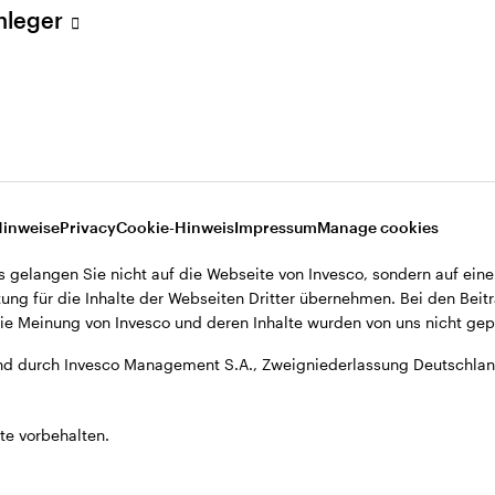
Anleger
A., Zweigniederlassung Deutschland, Große Gallusstraße 14, D-60
Hinweise
Privacy
Cookie-Hinweis
Impressum
Manage cookies
s gelangen Sie nicht auf die Webseite von Invesco, sondern auf eine
ung für die Inhalte der Webseiten Dritter übernehmen. Bei den Beitr
e Meinung von Invesco und deren Inhalte wurden von uns nicht gepr
d durch Invesco Management S.A., Zweigniederlassung Deutschland
te vorbehalten.