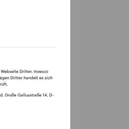
315 Frankfurt am Main.
 Webseite Dritter. Invesco
ägen Dritter handelt es sich
üft.
, Große Gallusstraße 14, D-