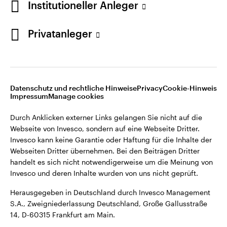
Institutioneller Anleger
Webseiten Dritter übernehmen. Bei den Beiträgen Dritter
handelt es sich nicht notwendigerweise um die Meinung von
Invesco und deren Inhalte wurden von uns nicht geprüft.
Privatanleger
Deutschland
Herausgegeben in Deutschland durch Invesco Management
S.A., Zweigniederlassung Deutschland, Große Gallusstraße
Kontaktieren Sie uns
14, D-60315 Frankfurt am Main.
Datenschutz und rechtliche Hinweise
Privacy
Cookie-Hinweis
Impressum
Manage cookies
©2026 Invesco Ltd. Alle Rechte vorbehalten.
Durch Anklicken externer Links gelangen Sie nicht auf die
Webseite von Invesco, sondern auf eine Webseite Dritter.
Invesco kann keine Garantie oder Haftung für die Inhalte der
Webseiten Dritter übernehmen. Bei den Beiträgen Dritter
handelt es sich nicht notwendigerweise um die Meinung von
Invesco und deren Inhalte wurden von uns nicht geprüft.
Herausgegeben in Deutschland durch Invesco Management
S.A., Zweigniederlassung Deutschland, Große Gallusstraße
14, D-60315 Frankfurt am Main.