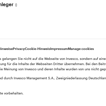
Anleger
A., Zweigniederlassung Deutschland, Große Gallusstraße 14, D-60
Hinweise
Privacy
Cookie-Hinweis
Impressum
Manage cookies
s gelangen Sie nicht auf die Webseite von Invesco, sondern auf eine
ung für die Inhalte der Webseiten Dritter übernehmen. Bei den Beitr
e Meinung von Invesco und deren Inhalte wurden von uns nicht gepr
d durch Invesco Management S.A., Zweigniederlassung Deutschland
te vorbehalten.