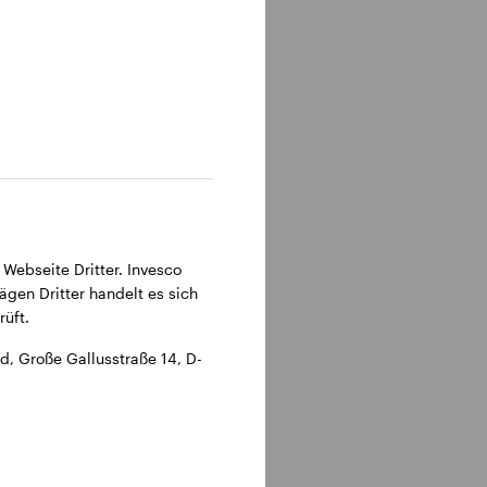
315 Frankfurt am Main.
 Webseite Dritter. Invesco
ägen Dritter handelt es sich
üft.
, Große Gallusstraße 14, D-