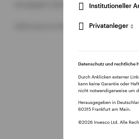
Alle anzeigen
Institutioneller 
Herausgegeben in Deutschland durch Invesco Management S.
Alle anzeigen
Alle anzeigen
Privatanleger
©2026 Invesco Ltd. Alle Rechte vorbehalten.
Datenschutz und rechtliche 
Durch Anklicken externer Link
kann keine Garantie oder Haft
nicht notwendigerweise um di
Herausgegeben in Deutschlan
60315 Frankfurt am Main.
©2026 Invesco Ltd. Alle Rech