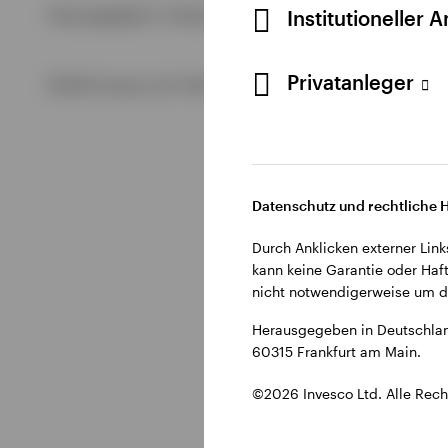
Alle anzeigen
Institutioneller 
Herausgegeben in Deutschland durch Invesco Management S.
Alle anzeigen
Alle anzeigen
Privatanleger
©2026 Invesco Ltd. Alle Rechte vorbehalten.
Datenschutz und rechtliche 
Durch Anklicken externer Link
kann keine Garantie oder Haft
nicht notwendigerweise um di
Herausgegeben in Deutschlan
60315 Frankfurt am Main.
©2026 Invesco Ltd. Alle Rech