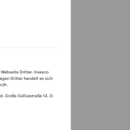
315 Frankfurt am Main.
 Webseite Dritter. Invesco
ägen Dritter handelt es sich
üft.
, Große Gallusstraße 14, D-