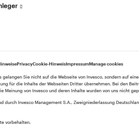
Anleger
A., Zweigniederlassung Deutschland, Große Gallusstraße 14, D-60
Hinweise
Privacy
Cookie-Hinweis
Impressum
Manage cookies
s gelangen Sie nicht auf die Webseite von Invesco, sondern auf eine
ung für die Inhalte der Webseiten Dritter übernehmen. Bei den Beitr
e Meinung von Invesco und deren Inhalte wurden von uns nicht gepr
d durch Invesco Management S.A., Zweigniederlassung Deutschland
te vorbehalten.