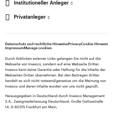
Institutioneller Anleger
Webseiten Dritter übernehmen. Bei den Beiträgen Dritter
handelt es sich nicht notwendigerweise um die Meinung von
Invesco und deren Inhalte wurden von uns nicht geprüft.
Privatanleger
Deutschland
Herausgegeben in Deutschland durch Invesco Management
S.A., Zweigniederlassung Deutschland, Große Gallusstraße
Kontaktieren Sie uns
14, D-60315 Frankfurt am Main.
Datenschutz und rechtliche Hinweise
Privacy
Cookie-Hinweis
Impressum
Manage cookies
©2026 Invesco Ltd. Alle Rechte vorbehalten.
Durch Anklicken externer Links gelangen Sie nicht auf die
Webseite von Invesco, sondern auf eine Webseite Dritter.
Invesco kann keine Garantie oder Haftung für die Inhalte der
Webseiten Dritter übernehmen. Bei den Beiträgen Dritter
handelt es sich nicht notwendigerweise um die Meinung von
Invesco und deren Inhalte wurden von uns nicht geprüft.
Herausgegeben in Deutschland durch Invesco Management
S.A., Zweigniederlassung Deutschland, Große Gallusstraße
14, D-60315 Frankfurt am Main.