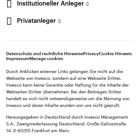
Institutioneller Anleger
Webseiten Dritter übernehmen. Bei den Beiträgen Dritter
handelt es sich nicht notwendigerweise um die Meinung von
Invesco und deren Inhalte wurden von uns nicht geprüft.
Privatanleger
Deutschland
Herausgegeben in Deutschland durch Invesco Management
S.A., Zweigniederlassung Deutschland, Große Gallusstraße
Kontaktieren Sie uns
14, D-60315 Frankfurt am Main.
Datenschutz und rechtliche Hinweise
Privacy
Cookie-Hinweis
Impressum
Manage cookies
©2026 Invesco Ltd. Alle Rechte vorbehalten.
Durch Anklicken externer Links gelangen Sie nicht auf die
Webseite von Invesco, sondern auf eine Webseite Dritter.
Invesco kann keine Garantie oder Haftung für die Inhalte der
Webseiten Dritter übernehmen. Bei den Beiträgen Dritter
handelt es sich nicht notwendigerweise um die Meinung von
Invesco und deren Inhalte wurden von uns nicht geprüft.
Herausgegeben in Deutschland durch Invesco Management
S.A., Zweigniederlassung Deutschland, Große Gallusstraße
14, D-60315 Frankfurt am Main.