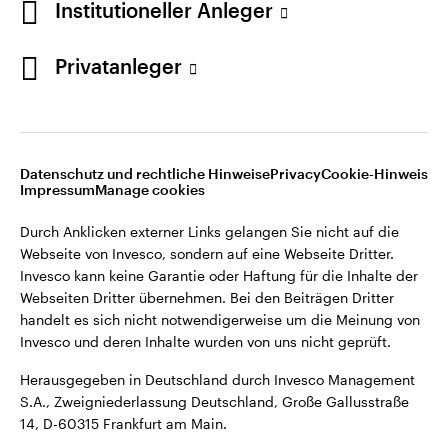
Institutioneller Anleger
Webseiten Dritter übernehmen. Bei den Beiträgen Dritter
handelt es sich nicht notwendigerweise um die Meinung von
Invesco und deren Inhalte wurden von uns nicht geprüft.
Privatanleger
Deutschland
Herausgegeben in Deutschland durch Invesco Management
S.A., Zweigniederlassung Deutschland, Große Gallusstraße
Kontaktieren Sie uns
14, D-60315 Frankfurt am Main.
Datenschutz und rechtliche Hinweise
Privacy
Cookie-Hinweis
Impressum
Manage cookies
©2026 Invesco Ltd. Alle Rechte vorbehalten.
Durch Anklicken externer Links gelangen Sie nicht auf die
Webseite von Invesco, sondern auf eine Webseite Dritter.
Invesco kann keine Garantie oder Haftung für die Inhalte der
Webseiten Dritter übernehmen. Bei den Beiträgen Dritter
handelt es sich nicht notwendigerweise um die Meinung von
Invesco und deren Inhalte wurden von uns nicht geprüft.
Herausgegeben in Deutschland durch Invesco Management
S.A., Zweigniederlassung Deutschland, Große Gallusstraße
14, D-60315 Frankfurt am Main.