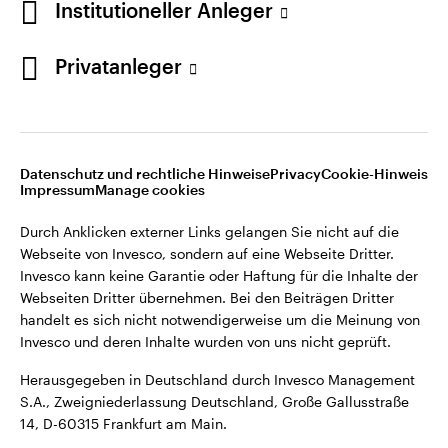
Institutioneller Anleger
Webseiten Dritter übernehmen. Bei den Beiträgen Dritter
handelt es sich nicht notwendigerweise um die Meinung von
Invesco und deren Inhalte wurden von uns nicht geprüft.
Privatanleger
Deutschland
Herausgegeben in Deutschland durch Invesco Management
S.A., Zweigniederlassung Deutschland, Große Gallusstraße
Kontaktieren Sie uns
14, D-60315 Frankfurt am Main.
Datenschutz und rechtliche Hinweise
Privacy
Cookie-Hinweis
Impressum
Manage cookies
©2026 Invesco Ltd. Alle Rechte vorbehalten.
Durch Anklicken externer Links gelangen Sie nicht auf die
Webseite von Invesco, sondern auf eine Webseite Dritter.
Invesco kann keine Garantie oder Haftung für die Inhalte der
Webseiten Dritter übernehmen. Bei den Beiträgen Dritter
handelt es sich nicht notwendigerweise um die Meinung von
Invesco und deren Inhalte wurden von uns nicht geprüft.
Herausgegeben in Deutschland durch Invesco Management
S.A., Zweigniederlassung Deutschland, Große Gallusstraße
14, D-60315 Frankfurt am Main.