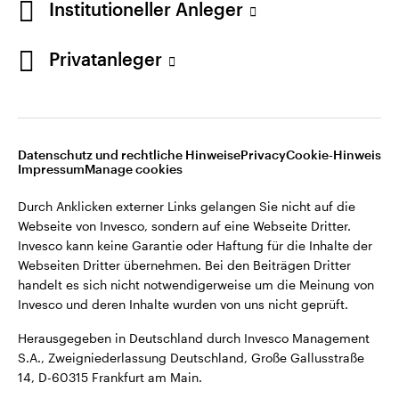
Institutioneller Anleger
Webseiten Dritter übernehmen. Bei den Beiträgen Dritter
handelt es sich nicht notwendigerweise um die Meinung von
Invesco und deren Inhalte wurden von uns nicht geprüft.
Privatanleger
Deutschland
Herausgegeben in Deutschland durch Invesco Management
S.A., Zweigniederlassung Deutschland, Große Gallusstraße
Kontaktieren Sie uns
14, D-60315 Frankfurt am Main.
Datenschutz und rechtliche Hinweise
Privacy
Cookie-Hinweis
Impressum
Manage cookies
©2026 Invesco Ltd. Alle Rechte vorbehalten.
Durch Anklicken externer Links gelangen Sie nicht auf die
Webseite von Invesco, sondern auf eine Webseite Dritter.
Invesco kann keine Garantie oder Haftung für die Inhalte der
Webseiten Dritter übernehmen. Bei den Beiträgen Dritter
handelt es sich nicht notwendigerweise um die Meinung von
Invesco und deren Inhalte wurden von uns nicht geprüft.
Herausgegeben in Deutschland durch Invesco Management
S.A., Zweigniederlassung Deutschland, Große Gallusstraße
14, D-60315 Frankfurt am Main.