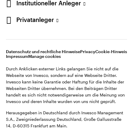
Institutioneller Anleger
Webseiten Dritter übernehmen. Bei den Beiträgen Dritter
handelt es sich nicht notwendigerweise um die Meinung von
Invesco und deren Inhalte wurden von uns nicht geprüft.
Privatanleger
Deutschland
Herausgegeben in Deutschland durch Invesco Management
S.A., Zweigniederlassung Deutschland, Große Gallusstraße
Kontaktieren Sie uns
14, D-60315 Frankfurt am Main.
Datenschutz und rechtliche Hinweise
Privacy
Cookie-Hinweis
Impressum
Manage cookies
©2026 Invesco Ltd. Alle Rechte vorbehalten.
Durch Anklicken externer Links gelangen Sie nicht auf die
Webseite von Invesco, sondern auf eine Webseite Dritter.
Invesco kann keine Garantie oder Haftung für die Inhalte der
Webseiten Dritter übernehmen. Bei den Beiträgen Dritter
handelt es sich nicht notwendigerweise um die Meinung von
Invesco und deren Inhalte wurden von uns nicht geprüft.
Herausgegeben in Deutschland durch Invesco Management
S.A., Zweigniederlassung Deutschland, Große Gallusstraße
14, D-60315 Frankfurt am Main.