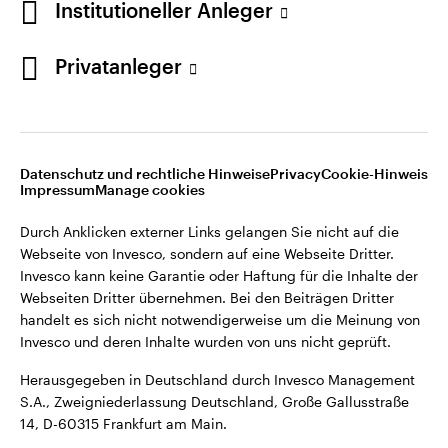
Institutioneller Anleger
Webseiten Dritter übernehmen. Bei den Beiträgen Dritter
handelt es sich nicht notwendigerweise um die Meinung von
Invesco und deren Inhalte wurden von uns nicht geprüft.
Privatanleger
Deutschland
Herausgegeben in Deutschland durch Invesco Management
S.A., Zweigniederlassung Deutschland, Große Gallusstraße
Kontaktieren Sie uns
14, D-60315 Frankfurt am Main.
Datenschutz und rechtliche Hinweise
Privacy
Cookie-Hinweis
Impressum
Manage cookies
©2026 Invesco Ltd. Alle Rechte vorbehalten.
Durch Anklicken externer Links gelangen Sie nicht auf die
Webseite von Invesco, sondern auf eine Webseite Dritter.
Invesco kann keine Garantie oder Haftung für die Inhalte der
Webseiten Dritter übernehmen. Bei den Beiträgen Dritter
handelt es sich nicht notwendigerweise um die Meinung von
Invesco und deren Inhalte wurden von uns nicht geprüft.
Herausgegeben in Deutschland durch Invesco Management
S.A., Zweigniederlassung Deutschland, Große Gallusstraße
14, D-60315 Frankfurt am Main.