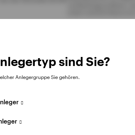
und Nachfrage profitieren, we
andere natürliche Ressourcen
nlegertyp sind Sie?
welcher Anlegergruppe Sie gehören.
Anleger
ohstoff-ETFs und 
Anleger