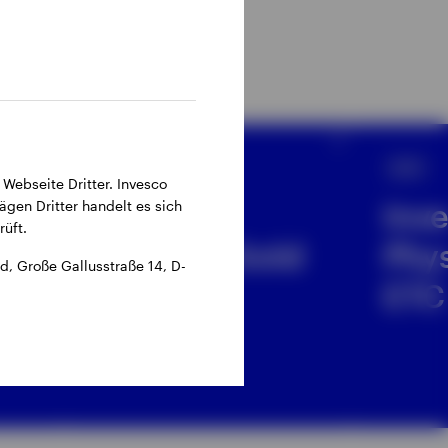
ETF
ETF
 Webseite Dritter. Invesco
ägen Dritter handelt es sich
Invesco
Inv
üft.
Physical Gold
Phys
, Große Gallusstraße 14, D-
ETC
ETC
ed