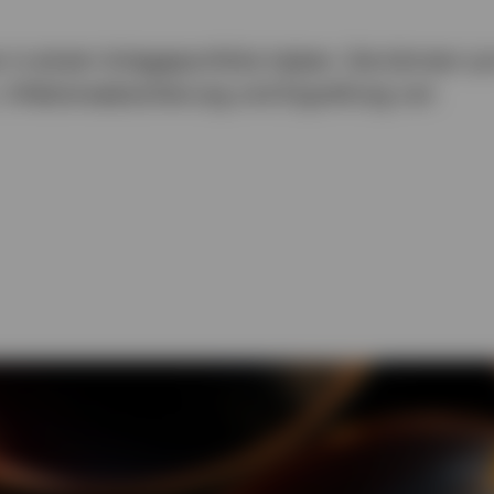
 in einem Anlageportfolio haben. Sie können z
n, Inflationsabsicherung und Ergreifung von