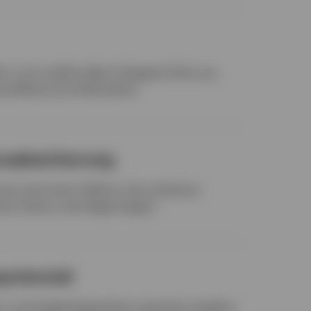
 in ein traditionelles Anlageportfolio aus
rsifikationsvorteile bieten.
onsabsicherung
 kann bei hoher Inflation eine wirksame
n Preise in der Regel steigen.
potenzial
ion und Ungleichgewichten zwischen Angebot