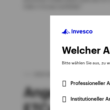
1
Index in Europa nachbildet.
Welcher A
Bitte wählen Sie aus, zu 
UNSER ANGEBOT
Professioneller 
Angebot an R
Institutioneller 
ETCs