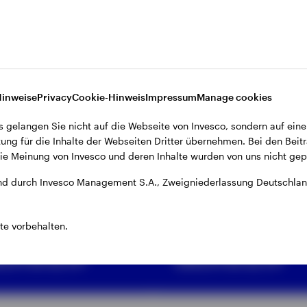
Hinweise
Privacy
Cookie-Hinweis
Impressum
Manage cookies
F
ETF
s gelangen Sie nicht auf die Webseite von Invesco, sondern auf eine
ung für die Inhalte der Webseiten Dritter übernehmen. Bei den Beitr
nvesco
Invesco
e Meinung von Invesco und deren Inhalte wurden von uns nicht gepr
loomberg
Bloomberg
d durch Invesco Management S.A., Zweigniederlassung Deutschland
ommodity
Commodity
-Agriculture
Carbon Tilt
te vorbehalten.
CITS ETF
UCITS ETF