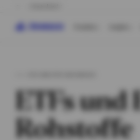
Deutschland
Produkte
Insights
ETFS UND ETPS VON INVESCO
ETFs und 
Rohstoffe
Alle anzeigen