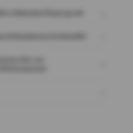
 in inflationären Phasen gut ab?
2
en Einflussfaktoren für Rohstoffe?
3
4
zwischen CO2- und
(THG-Emissionen)?
e Verfassung der Weltwirtschaft kann direkte
 und Nachfrage nach Rohstoffen haben und
sen. Insbesondere die Entwicklungen in China
n übergroßen Einfluss, da diese Länder
produkt (BIP), das den Gesamtwert der
tungen eines Landes misst, die beiden größten
sind.
chwankungen:
Entgegen der landläufigen