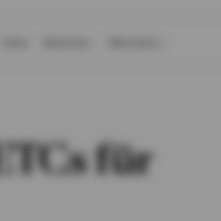
Events
Ressourcen
Über Invesco
ETCs für