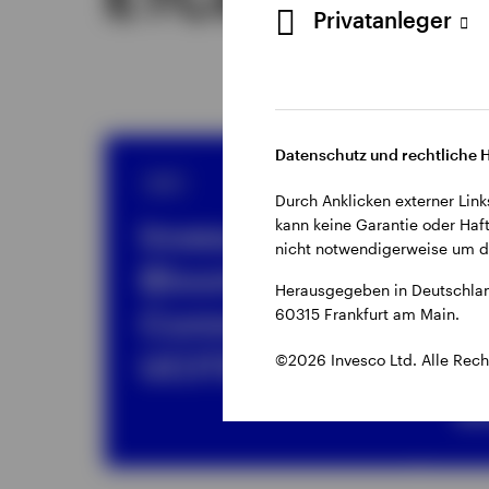
Privatanleger
Datenschutz und rechtliche 
ETF
ET
Durch Anklicken externer Link
kann keine Garantie oder Haft
Invesco
I
nicht notwendigerweise um di
Bloomberg
B
Herausgegeben in Deutschlan
Commodity
C
60315 Frankfurt am Main.
UCITS ETF
ex
©2026 Invesco Ltd. Alle Rech
U