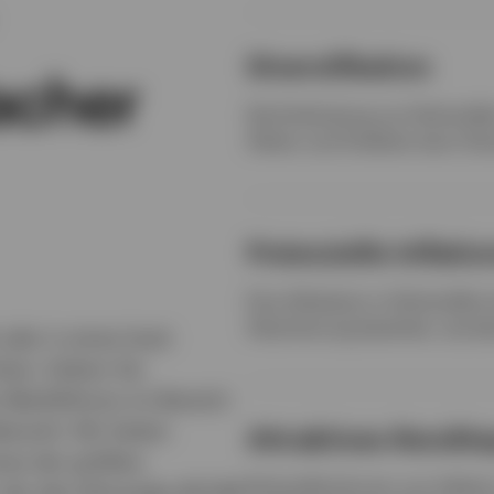
Diversifikation
acher
Die Einbindung von Rohstoffen
Aktien und Anleihen kann Dive
Potenzielle Inflati
Eine Allokation in Rohstoffen
Absicherung bewirken, da dere
oder in einen breit
ten: Ziehen Sie
 Marktführers im Bereich
tracht. Wir bieten
Attraktives Rendite
nes der größten
Rohstoffe können von Inflat
, der den führenden BCOM