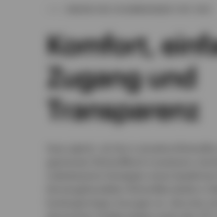
WARUM EINE ZUSAMMENARBEIT MIT UNS?
Komfort, einf
Zugang und
Transparenz
Ganz gleich, ob Sie in einzelne Rohstoffe 
gestreuten Rohstoffkorb investieren möch
indexbasierte Strategien eines bewährten
börsengehandelter Rohstoffprodukte in Be
kostengünstige Lösungen an, darunter ei
physischen Goldprodukte sowie den ETF