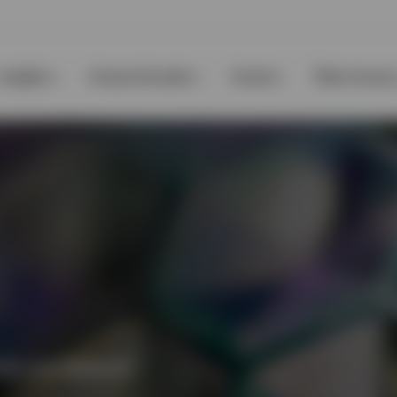
Insights
Unsere Kunden
Events
Über Invesc
kte und Sektoren