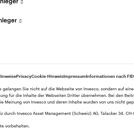
Anleger
Anleger
 helfen?
 Bescheid und einer unserer Spezialisten wird sich
Hinweise
Privacy
Cookie-Hinweis
Impressum
Informationen nach FI
s gelangen Sie nicht auf die Webseite von Invesco, sondern auf eine
ung für die Inhalte der Webseiten Dritter übernehmen. Bei den Beitr
e Meinung von Invesco und deren Inhalte wurden von uns nicht gepr
z durch Invesco Asset Management (Schweiz) AG, Talacker 34, CH-
te vorbehalten.