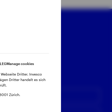
 schnell bei Ihnen melden.
DLEG
Manage cookies
 Webseite Dritter. Invesco
ägen Dritter handelt es sich
üft.
8001 Zürich.