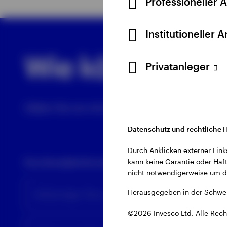
Professioneller 
Institutioneller 
Wie können wir
Privatanleger
Geben Sie uns mit dem nebenstehenden Formular
Datenschutz und rechtliche 
Durch Anklicken externer Link
Ihre Kontaktinformationen:
kann keine Garantie oder Haft
nicht notwendigerweise um di
Herausgegeben in der Schwei
Vollständiger Name
©2026 Invesco Ltd. Alle Rech