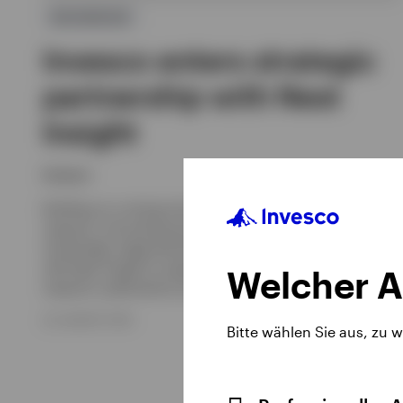
RECHERCHE
Invesco enters strategic
partnership with Nest
Insight
Invesco
Building on a strong track record in defined contribution
research, and existing partnership with the University of
Cambridge Judge Business School, Invesco has partnered
with Nest Insight to support their ambitious programme of
Welcher A
research, publications and events.
23. AUGUST 2019
Bitte wählen Sie aus, zu 