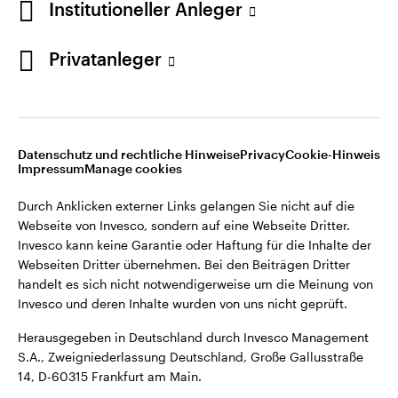
Institutioneller Anleger
Webseiten Dritter übernehmen. Bei den Beiträgen Dritter
handelt es sich nicht notwendigerweise um die Meinung von
Invesco und deren Inhalte wurden von uns nicht geprüft.
Privatanleger
Deutschland
Herausgegeben in Deutschland durch Invesco Management
S.A., Zweigniederlassung Deutschland, Große Gallusstraße
Kontaktieren Sie uns
14, D-60315 Frankfurt am Main.
Datenschutz und rechtliche Hinweise
Privacy
Cookie-Hinweis
Impressum
Manage cookies
©2026 Invesco Ltd. Alle Rechte vorbehalten.
Durch Anklicken externer Links gelangen Sie nicht auf die
Webseite von Invesco, sondern auf eine Webseite Dritter.
Invesco kann keine Garantie oder Haftung für die Inhalte der
Webseiten Dritter übernehmen. Bei den Beiträgen Dritter
handelt es sich nicht notwendigerweise um die Meinung von
Invesco und deren Inhalte wurden von uns nicht geprüft.
Herausgegeben in Deutschland durch Invesco Management
S.A., Zweigniederlassung Deutschland, Große Gallusstraße
14, D-60315 Frankfurt am Main.