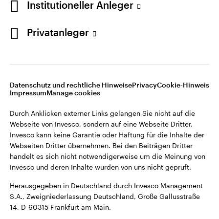
Institutioneller Anleger
Webseiten Dritter übernehmen. Bei den Beiträgen Dritter
handelt es sich nicht notwendigerweise um die Meinung von
Invesco und deren Inhalte wurden von uns nicht geprüft.
Privatanleger
Deutschland
Herausgegeben in Deutschland durch Invesco Management
S.A., Zweigniederlassung Deutschland, Große Gallusstraße
Kontaktieren Sie uns
14, D-60315 Frankfurt am Main.
Datenschutz und rechtliche Hinweise
Privacy
Cookie-Hinweis
Impressum
Manage cookies
©2026 Invesco Ltd. Alle Rechte vorbehalten.
Durch Anklicken externer Links gelangen Sie nicht auf die
Webseite von Invesco, sondern auf eine Webseite Dritter.
Invesco kann keine Garantie oder Haftung für die Inhalte der
Webseiten Dritter übernehmen. Bei den Beiträgen Dritter
handelt es sich nicht notwendigerweise um die Meinung von
Invesco und deren Inhalte wurden von uns nicht geprüft.
Herausgegeben in Deutschland durch Invesco Management
S.A., Zweigniederlassung Deutschland, Große Gallusstraße
14, D-60315 Frankfurt am Main.