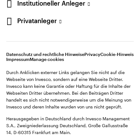
Institutioneller Anleger
Webseiten Dritter übernehmen. Bei den Beiträgen Dritter
handelt es sich nicht notwendigerweise um die Meinung von
Invesco und deren Inhalte wurden von uns nicht geprüft.
Privatanleger
Deutschland
Herausgegeben in Deutschland durch Invesco Management
S.A., Zweigniederlassung Deutschland, Große Gallusstraße
Kontaktieren Sie uns
14, D-60315 Frankfurt am Main.
Datenschutz und rechtliche Hinweise
Privacy
Cookie-Hinweis
Impressum
Manage cookies
©2026 Invesco Ltd. Alle Rechte vorbehalten.
Durch Anklicken externer Links gelangen Sie nicht auf die
Webseite von Invesco, sondern auf eine Webseite Dritter.
Invesco kann keine Garantie oder Haftung für die Inhalte der
Webseiten Dritter übernehmen. Bei den Beiträgen Dritter
handelt es sich nicht notwendigerweise um die Meinung von
Invesco und deren Inhalte wurden von uns nicht geprüft.
Herausgegeben in Deutschland durch Invesco Management
S.A., Zweigniederlassung Deutschland, Große Gallusstraße
14, D-60315 Frankfurt am Main.