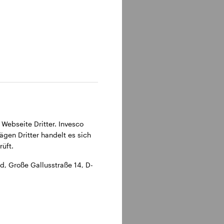
315 Frankfurt am Main.
 Webseite Dritter. Invesco
ägen Dritter handelt es sich
üft.
, Große Gallusstraße 14, D-