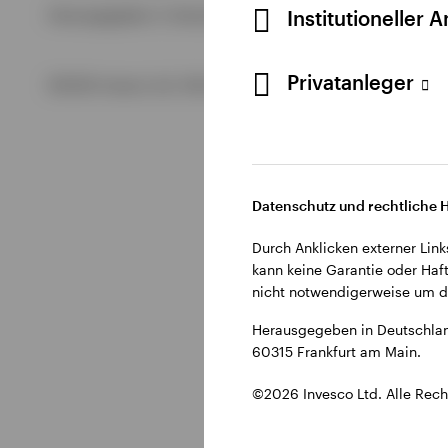
Alle anzeigen
Institutioneller 
Herausgegeben in Deutschland durch Invesco Management S.
Alle anzeigen
Alle anzeigen
Privatanleger
©2026 Invesco Ltd. Alle Rechte vorbehalten.
Datenschutz und rechtliche 
Durch Anklicken externer Link
kann keine Garantie oder Haft
nicht notwendigerweise um di
Herausgegeben in Deutschlan
60315 Frankfurt am Main.
©2026 Invesco Ltd. Alle Rech