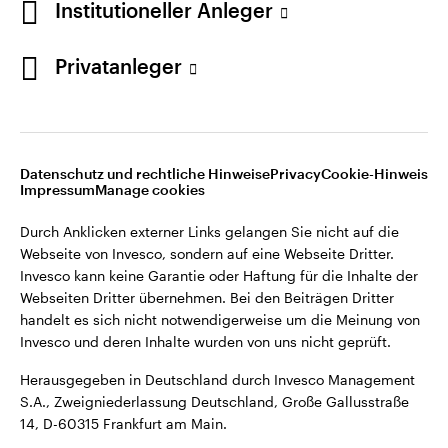
Institutioneller Anleger
Webseiten Dritter übernehmen. Bei den Beiträgen Dritter
handelt es sich nicht notwendigerweise um die Meinung von
Invesco und deren Inhalte wurden von uns nicht geprüft.
Privatanleger
Deutschland
Herausgegeben in Deutschland durch Invesco Management
S.A., Zweigniederlassung Deutschland, Große Gallusstraße
Kontaktieren Sie uns
14, D-60315 Frankfurt am Main.
Datenschutz und rechtliche Hinweise
Privacy
Cookie-Hinweis
Impressum
Manage cookies
©2026 Invesco Ltd. Alle Rechte vorbehalten.
Durch Anklicken externer Links gelangen Sie nicht auf die
Webseite von Invesco, sondern auf eine Webseite Dritter.
Invesco kann keine Garantie oder Haftung für die Inhalte der
Webseiten Dritter übernehmen. Bei den Beiträgen Dritter
handelt es sich nicht notwendigerweise um die Meinung von
Invesco und deren Inhalte wurden von uns nicht geprüft.
Herausgegeben in Deutschland durch Invesco Management
S.A., Zweigniederlassung Deutschland, Große Gallusstraße
14, D-60315 Frankfurt am Main.