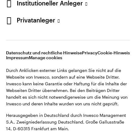
Institutioneller Anleger
Webseiten Dritter übernehmen. Bei den Beiträgen Dritter
handelt es sich nicht notwendigerweise um die Meinung von
Invesco und deren Inhalte wurden von uns nicht geprüft.
Privatanleger
Deutschland
Herausgegeben in Deutschland durch Invesco Management
S.A., Zweigniederlassung Deutschland, Große Gallusstraße
Kontaktieren Sie uns
14, D-60315 Frankfurt am Main.
Datenschutz und rechtliche Hinweise
Privacy
Cookie-Hinweis
Impressum
Manage cookies
©2026 Invesco Ltd. Alle Rechte vorbehalten.
Durch Anklicken externer Links gelangen Sie nicht auf die
Webseite von Invesco, sondern auf eine Webseite Dritter.
Invesco kann keine Garantie oder Haftung für die Inhalte der
Webseiten Dritter übernehmen. Bei den Beiträgen Dritter
handelt es sich nicht notwendigerweise um die Meinung von
Invesco und deren Inhalte wurden von uns nicht geprüft.
Herausgegeben in Deutschland durch Invesco Management
S.A., Zweigniederlassung Deutschland, Große Gallusstraße
14, D-60315 Frankfurt am Main.