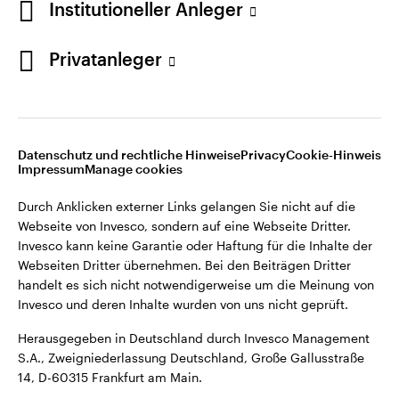
Institutioneller Anleger
Webseiten Dritter übernehmen. Bei den Beiträgen Dritter
handelt es sich nicht notwendigerweise um die Meinung von
Invesco und deren Inhalte wurden von uns nicht geprüft.
Privatanleger
Deutschland
Herausgegeben in Deutschland durch Invesco Management
S.A., Zweigniederlassung Deutschland, Große Gallusstraße
Kontaktieren Sie uns
14, D-60315 Frankfurt am Main.
Datenschutz und rechtliche Hinweise
Privacy
Cookie-Hinweis
Impressum
Manage cookies
©2026 Invesco Ltd. Alle Rechte vorbehalten.
Durch Anklicken externer Links gelangen Sie nicht auf die
Webseite von Invesco, sondern auf eine Webseite Dritter.
Invesco kann keine Garantie oder Haftung für die Inhalte der
Webseiten Dritter übernehmen. Bei den Beiträgen Dritter
handelt es sich nicht notwendigerweise um die Meinung von
Invesco und deren Inhalte wurden von uns nicht geprüft.
Herausgegeben in Deutschland durch Invesco Management
S.A., Zweigniederlassung Deutschland, Große Gallusstraße
14, D-60315 Frankfurt am Main.