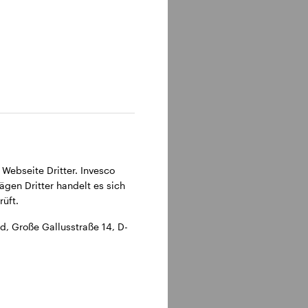
315 Frankfurt am Main.
 Webseite Dritter. Invesco
ägen Dritter handelt es sich
üft.
, Große Gallusstraße 14, D-