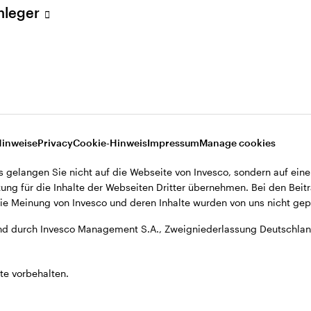
Anleger
A., Zweigniederlassung Deutschland, Große Gallusstraße 14, D-60
Hinweise
Privacy
Cookie-Hinweis
Impressum
Manage cookies
s gelangen Sie nicht auf die Webseite von Invesco, sondern auf eine
ung für die Inhalte der Webseiten Dritter übernehmen. Bei den Beitr
e Meinung von Invesco und deren Inhalte wurden von uns nicht gepr
d durch Invesco Management S.A., Zweigniederlassung Deutschland
te vorbehalten.