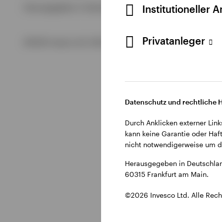
Alle anzeigen
Institutioneller 
Herausgegeben in Deutschland durch Invesco Management S.
Alle anzeigen
Alle anzeigen
Privatanleger
©2026 Invesco Ltd. Alle Rechte vorbehalten.
Datenschutz und rechtliche 
Durch Anklicken externer Link
kann keine Garantie oder Haft
nicht notwendigerweise um di
Herausgegeben in Deutschlan
60315 Frankfurt am Main.
©2026 Invesco Ltd. Alle Rech