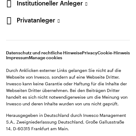
Institutioneller Anleger
Webseiten Dritter übernehmen. Bei den Beiträgen Dritter
handelt es sich nicht notwendigerweise um die Meinung von
Invesco und deren Inhalte wurden von uns nicht geprüft.
Privatanleger
Deutschland
Herausgegeben in Deutschland durch Invesco Management
S.A., Zweigniederlassung Deutschland, Große Gallusstraße
Kontaktieren Sie uns
14, D-60315 Frankfurt am Main.
Datenschutz und rechtliche Hinweise
Privacy
Cookie-Hinweis
Impressum
Manage cookies
©2026 Invesco Ltd. Alle Rechte vorbehalten.
Durch Anklicken externer Links gelangen Sie nicht auf die
Webseite von Invesco, sondern auf eine Webseite Dritter.
Invesco kann keine Garantie oder Haftung für die Inhalte der
Webseiten Dritter übernehmen. Bei den Beiträgen Dritter
handelt es sich nicht notwendigerweise um die Meinung von
Invesco und deren Inhalte wurden von uns nicht geprüft.
Herausgegeben in Deutschland durch Invesco Management
S.A., Zweigniederlassung Deutschland, Große Gallusstraße
14, D-60315 Frankfurt am Main.