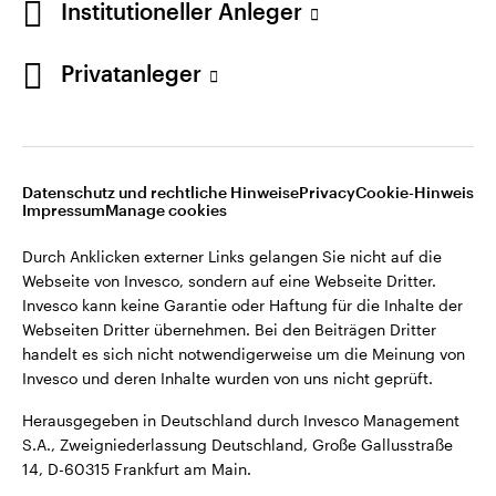
Institutioneller Anleger
Webseiten Dritter übernehmen. Bei den Beiträgen Dritter
handelt es sich nicht notwendigerweise um die Meinung von
Invesco und deren Inhalte wurden von uns nicht geprüft.
Privatanleger
Deutschland
Herausgegeben in Deutschland durch Invesco Management
S.A., Zweigniederlassung Deutschland, Große Gallusstraße
Kontaktieren Sie uns
14, D-60315 Frankfurt am Main.
Datenschutz und rechtliche Hinweise
Privacy
Cookie-Hinweis
Impressum
Manage cookies
©2026 Invesco Ltd. Alle Rechte vorbehalten.
Durch Anklicken externer Links gelangen Sie nicht auf die
Webseite von Invesco, sondern auf eine Webseite Dritter.
Invesco kann keine Garantie oder Haftung für die Inhalte der
Webseiten Dritter übernehmen. Bei den Beiträgen Dritter
handelt es sich nicht notwendigerweise um die Meinung von
Invesco und deren Inhalte wurden von uns nicht geprüft.
Herausgegeben in Deutschland durch Invesco Management
S.A., Zweigniederlassung Deutschland, Große Gallusstraße
14, D-60315 Frankfurt am Main.