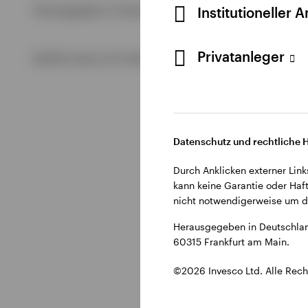
Alle anzeigen
Institutioneller 
Herausgegeben in Deutschland durch Invesco Management S.
Alle anzeigen
Alle anzeigen
Privatanleger
©2026 Invesco Ltd. Alle Rechte vorbehalten.
Datenschutz und rechtliche 
Durch Anklicken externer Link
kann keine Garantie oder Haft
nicht notwendigerweise um di
Herausgegeben in Deutschlan
60315 Frankfurt am Main.
©2026 Invesco Ltd. Alle Rech