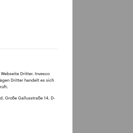
315 Frankfurt am Main.
 Webseite Dritter. Invesco
ägen Dritter handelt es sich
üft.
, Große Gallusstraße 14, D-