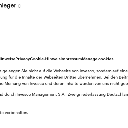
Anleger
A., Zweigniederlassung Deutschland, Große Gallusstraße 14, D-60
Hinweise
Privacy
Cookie-Hinweis
Impressum
Manage cookies
s gelangen Sie nicht auf die Webseite von Invesco, sondern auf eine
ung für die Inhalte der Webseiten Dritter übernehmen. Bei den Beitr
e Meinung von Invesco und deren Inhalte wurden von uns nicht gepr
d durch Invesco Management S.A., Zweigniederlassung Deutschland
te vorbehalten.