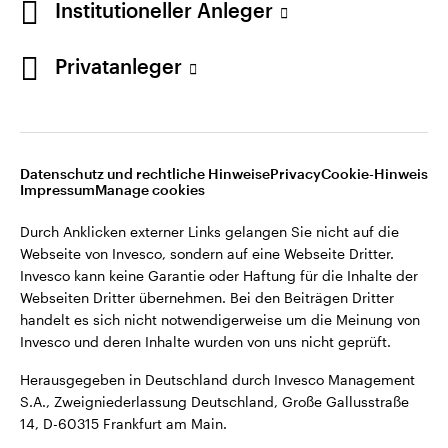
Institutioneller Anleger
Webseiten Dritter übernehmen. Bei den Beiträgen Dritter
handelt es sich nicht notwendigerweise um die Meinung von
Invesco und deren Inhalte wurden von uns nicht geprüft.
Privatanleger
Deutschland
Herausgegeben in Deutschland durch Invesco Management
S.A., Zweigniederlassung Deutschland, Große Gallusstraße
Kontaktieren Sie uns
14, D-60315 Frankfurt am Main.
Datenschutz und rechtliche Hinweise
Privacy
Cookie-Hinweis
Impressum
Manage cookies
©2026 Invesco Ltd. Alle Rechte vorbehalten.
Durch Anklicken externer Links gelangen Sie nicht auf die
Webseite von Invesco, sondern auf eine Webseite Dritter.
Invesco kann keine Garantie oder Haftung für die Inhalte der
Webseiten Dritter übernehmen. Bei den Beiträgen Dritter
handelt es sich nicht notwendigerweise um die Meinung von
Invesco und deren Inhalte wurden von uns nicht geprüft.
Herausgegeben in Deutschland durch Invesco Management
S.A., Zweigniederlassung Deutschland, Große Gallusstraße
14, D-60315 Frankfurt am Main.