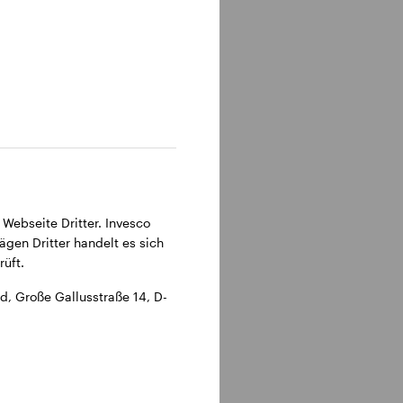
315 Frankfurt am Main.
 Webseite Dritter. Invesco
ägen Dritter handelt es sich
üft.
, Große Gallusstraße 14, D-