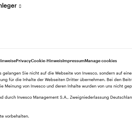
Anleger
A., Zweigniederlassung Deutschland, Große Gallusstraße 14, D-60
Hinweise
Privacy
Cookie-Hinweis
Impressum
Manage cookies
s gelangen Sie nicht auf die Webseite von Invesco, sondern auf eine
ung für die Inhalte der Webseiten Dritter übernehmen. Bei den Beitr
e Meinung von Invesco und deren Inhalte wurden von uns nicht gepr
d durch Invesco Management S.A., Zweigniederlassung Deutschland
te vorbehalten.