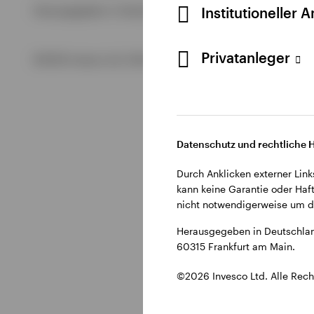
Alle anzeigen
Institutioneller 
Herausgegeben in Deutschland durch Invesco Management S.
Alle anzeigen
Alle anzeigen
Privatanleger
©2026 Invesco Ltd. Alle Rechte vorbehalten.
Datenschutz und rechtliche 
Durch Anklicken externer Link
kann keine Garantie oder Haft
nicht notwendigerweise um di
Herausgegeben in Deutschlan
60315 Frankfurt am Main.
©2026 Invesco Ltd. Alle Rech