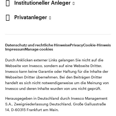
Institutioneller Anleger
Webseiten Dritter übernehmen. Bei den Beiträgen Dritter
handelt es sich nicht notwendigerweise um die Meinung von
Invesco und deren Inhalte wurden von uns nicht geprüft.
Privatanleger
Deutschland
Herausgegeben in Deutschland durch Invesco Management
S.A., Zweigniederlassung Deutschland, Große Gallusstraße
Kontaktieren Sie uns
14, D-60315 Frankfurt am Main.
Datenschutz und rechtliche Hinweise
Privacy
Cookie-Hinweis
Impressum
Manage cookies
©2026 Invesco Ltd. Alle Rechte vorbehalten.
Durch Anklicken externer Links gelangen Sie nicht auf die
Webseite von Invesco, sondern auf eine Webseite Dritter.
Invesco kann keine Garantie oder Haftung für die Inhalte der
Webseiten Dritter übernehmen. Bei den Beiträgen Dritter
handelt es sich nicht notwendigerweise um die Meinung von
Invesco und deren Inhalte wurden von uns nicht geprüft.
Herausgegeben in Deutschland durch Invesco Management
S.A., Zweigniederlassung Deutschland, Große Gallusstraße
14, D-60315 Frankfurt am Main.