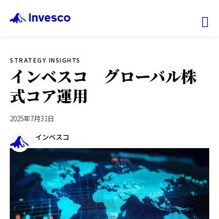
Ex
STRATEGY INSIGHTS
ファンド情報
インベスコ グローバル株
式コア運用
マーケット情報
2025年7月31日
投資のヒント
インベスコ
会社情報
機関投資家