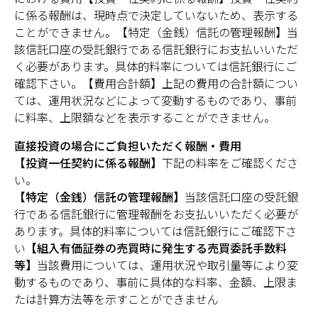
に係る報酬は、現時点で決定していないため、表示する
ことができません。【特定（金銭）信託の管理報酬】当
該信託口座の受託銀行である信託銀行にお支払いいただ
く必要があります。具体的料率については信託銀行にご
確認下さい。【費用合計額】上記の費用の合計額につい
ては、運用状況などによって変動するものであり、事前
に料率、上限額などを表示することができません。
直接投資の場合にご負担いただく報酬・費用
【投資一任契約に係る報酬】
下記の料率をご確認くださ
い。
【特定（金銭）信託の管理報酬】
当該信託口座の受託銀
行である信託銀行に管理報酬をお支払いいただく必要が
あります。具体的料率については信託銀行にご確認下さ
い
【組入有価証券の売買時に発生する売買委託手数料
等】
当該費用については、運用状況や取引量等により変
動するものであり、事前に具体的な料率、金額、上限ま
たは計算方法等を示すことができません