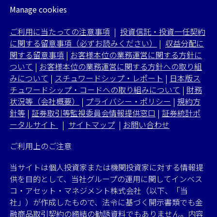
Manage cookies
ご利用に当たっての注意事項
|
投資信託・投資一任契約
に関する留意事項（必ずお読みください）
|
収益分配に
関する留意事項
|
お客様本位の業務運営に関する方針に
ついて
|
お客様本位の業務運営に関する方針への取り組
みについて
|
スチュワードシップ・レポート
|
日本版ス
チュワードシップ・コードへの取り組みについて
|
財務
状況等（会社概要）
|
プライバシー・ポリシー
|
規約方
針等
|
証券取引等監視委員会情報提供窓口
|
証券統計ポ
ータルサイト
|
サイトマップ
|
お問い合わせ
ご利用上のご注意
当サイトは個人投資家または機関投資家に対する情報提
供を目的として、当社グループの運用に関してインベス
コ・アセット・マネジメント株式会社（以下、「当
社」）が作成したもので、法令に基づく開示書類でも金
融商品取引契約の締結の勧誘資料でもありません。内容