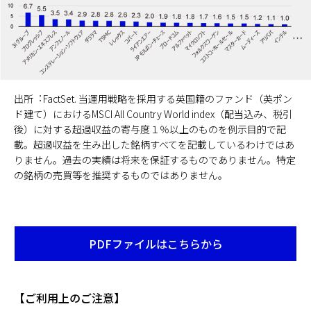
出所︓FactSet. 当運用戦略を採用する英国籍のファンド（英ポン
ド建て）におけるMSCI All Country World index（配当込み、税引
後）に対する超過収益の寄与度１％以上のものを例示目的で記
載。超過収益を生み出した銘柄すべてを記載しているわけではあ
りません。過去の実績は将来を保証するものでありません。特定
の銘柄の売買等を推奨するものではありません。
PDFファイルはこちらから
Opens
in
a
new
【ご利用上のご注意】
tab