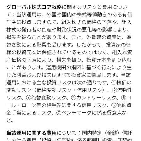
グローバル株式コア戦略
に関するリスクと費用につい
て：当該運用は、外国や国内の株式等値動きのある有価
証券に投資しますので、組入株式の価格の下落や、組入
株式の発行者の倒産や財務状況の悪化等の影響により、
損失を被ることがあります。また、外貨建の資産は、為
替変動による影響も受けます。したがって、投資家の皆
様の投資元本は保証されているものではなく、組入れ資
産価格の下落により、損失を被り、投資元本を割り込む
ことがあります。運用機関の指図に基づく行為により生
じた利益および損失はすべて投資家に帰属します。当該
運用における主な投資リスクは次の通りです。①株価の
変動リスク（価格変動リスク・信用リスク）、②流動性
リスク、③為替変動リスク、④カントリーリスク、⑤コ
ール・ローン等の相手先に関する信用リスク、⑥解約資
金手当によるリスク、⑦ベンチマークに係る留意点な
ど。
当該運用に関する費用
について：国内特定（金銭）信託
における費用【投資一任契約に係る報酬】投資一任契約