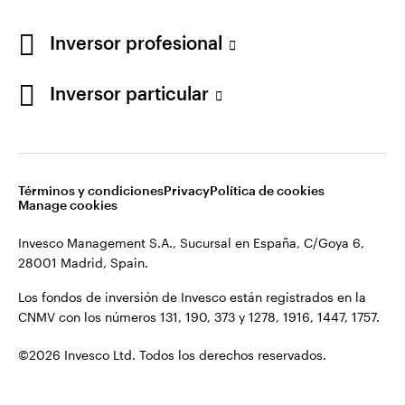
Los fondos de inversión de Invesco están registrados en la
España
CNMV con los números 131, 190, 373 y 1278, 1916, 1447, 1757.
Inversor profesional
Contacto
©2026 Invesco Ltd. Todos los derechos reservados.
Inversor particular
Términos y condiciones
Privacy
Política de cookies
Manage cookies
Invesco Management S.A., Sucursal en España, C/Goya 6,
28001 Madrid, Spain.
Los fondos de inversión de Invesco están registrados en la
CNMV con los números 131, 190, 373 y 1278, 1916, 1447, 1757.
©2026 Invesco Ltd. Todos los derechos reservados.