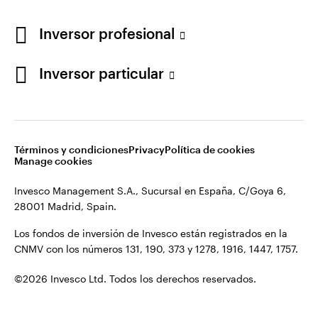
Los fondos de inversión de Invesco están registrados en la
España
CNMV con los números 131, 190, 373 y 1278, 1916, 1447, 1757.
Inversor profesional
Contacto
©2026 Invesco Ltd. Todos los derechos reservados.
Inversor particular
Términos y condiciones
Privacy
Política de cookies
Manage cookies
Invesco Management S.A., Sucursal en España, C/Goya 6,
28001 Madrid, Spain.
Los fondos de inversión de Invesco están registrados en la
CNMV con los números 131, 190, 373 y 1278, 1916, 1447, 1757.
©2026 Invesco Ltd. Todos los derechos reservados.