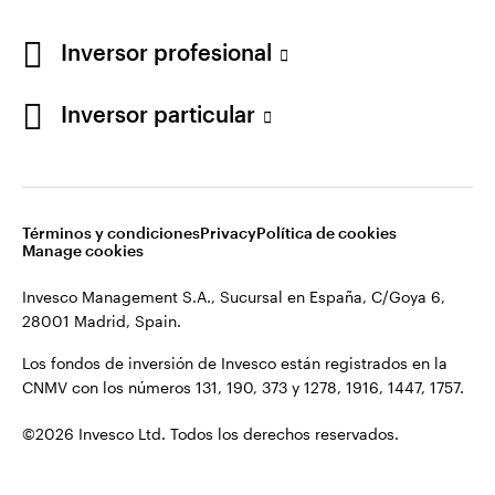
Los fondos de inversión de Invesco están registrados en la
España
CNMV con los números 131, 190, 373 y 1278, 1916, 1447, 1757.
Inversor profesional
Contacto
©2026 Invesco Ltd. Todos los derechos reservados.
Inversor particular
Términos y condiciones
Privacy
Política de cookies
Manage cookies
Invesco Management S.A., Sucursal en España, C/Goya 6,
28001 Madrid, Spain.
Los fondos de inversión de Invesco están registrados en la
CNMV con los números 131, 190, 373 y 1278, 1916, 1447, 1757.
©2026 Invesco Ltd. Todos los derechos reservados.