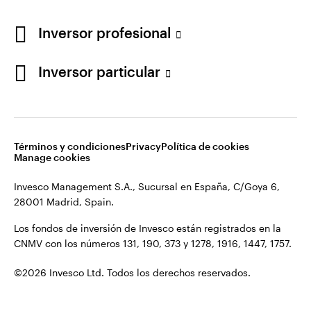
Los fondos de inversión de Invesco están registrados en la
España
CNMV con los números 131, 190, 373 y 1278, 1916, 1447, 1757.
Inversor profesional
Contacto
©2026 Invesco Ltd. Todos los derechos reservados.
Inversor particular
Términos y condiciones
Privacy
Política de cookies
Manage cookies
Invesco Management S.A., Sucursal en España, C/Goya 6,
28001 Madrid, Spain.
Los fondos de inversión de Invesco están registrados en la
CNMV con los números 131, 190, 373 y 1278, 1916, 1447, 1757.
©2026 Invesco Ltd. Todos los derechos reservados.