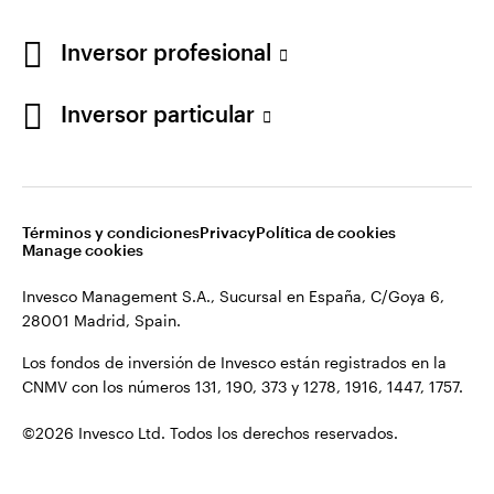
Los fondos de inversión de Invesco están registrados en la
España
CNMV con los números 131, 190, 373 y 1278, 1916, 1447, 1757.
Inversor profesional
Contacto
©2026 Invesco Ltd. Todos los derechos reservados.
Inversor particular
Términos y condiciones
Privacy
Política de cookies
Manage cookies
Invesco Management S.A., Sucursal en España, C/Goya 6,
28001 Madrid, Spain.
Los fondos de inversión de Invesco están registrados en la
CNMV con los números 131, 190, 373 y 1278, 1916, 1447, 1757.
©2026 Invesco Ltd. Todos los derechos reservados.