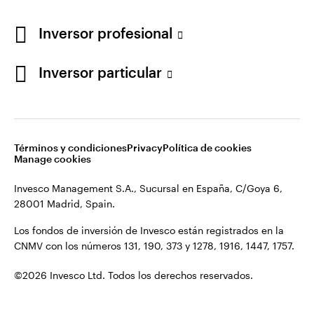
Los fondos de inversión de Invesco están registrados en la
España
CNMV con los números 131, 190, 373 y 1278, 1916, 1447, 1757.
Inversor profesional
Contacto
©2026 Invesco Ltd. Todos los derechos reservados.
Inversor particular
Términos y condiciones
Privacy
Política de cookies
Manage cookies
Invesco Management S.A., Sucursal en España, C/Goya 6,
28001 Madrid, Spain.
Los fondos de inversión de Invesco están registrados en la
CNMV con los números 131, 190, 373 y 1278, 1916, 1447, 1757.
©2026 Invesco Ltd. Todos los derechos reservados.