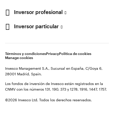
Los fondos de inversión de Invesco están registrados en la
España
CNMV con los números 131, 190, 373 y 1278, 1916, 1447, 1757.
Inversor profesional
Contacto
©2026 Invesco Ltd. Todos los derechos reservados.
Inversor particular
Términos y condiciones
Privacy
Política de cookies
Manage cookies
Invesco Management S.A., Sucursal en España, C/Goya 6,
28001 Madrid, Spain.
Los fondos de inversión de Invesco están registrados en la
CNMV con los números 131, 190, 373 y 1278, 1916, 1447, 1757.
©2026 Invesco Ltd. Todos los derechos reservados.