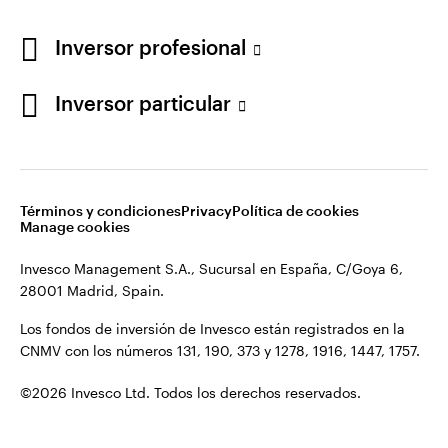
Los fondos de inversión de Invesco están registrados en la
España
CNMV con los números 131, 190, 373 y 1278, 1916, 1447, 1757.
Inversor profesional
Contacto
©2026 Invesco Ltd. Todos los derechos reservados.
Inversor particular
Términos y condiciones
Privacy
Política de cookies
Manage cookies
Invesco Management S.A., Sucursal en España, C/Goya 6,
28001 Madrid, Spain.
Los fondos de inversión de Invesco están registrados en la
CNMV con los números 131, 190, 373 y 1278, 1916, 1447, 1757.
©2026 Invesco Ltd. Todos los derechos reservados.