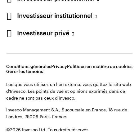
cadre ne sont pas ceux d'Invesco.
Investisseur institutionnel
Invesco Management S.A., Succursale en France, 18 rue de
Londres, 75009 Paris, France.
France
Investisseur privé
Contactez-nous
©2026 Invesco Ltd. Tous droits réservés.
Conditions générales
Privacy
Politique en matière de cookies
Gérer les témoins
Lorsque vous utilisez un lien externe, vous quittez le site web
d'Invesco. Les points de vue et opinions exprimés dans ce
cadre ne sont pas ceux d'Invesco.
Invesco Management S.A., Succursale en France, 18 rue de
Londres, 75009 Paris, France.
©2026 Invesco Ltd. Tous droits réservés.