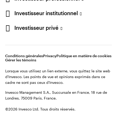
cadre ne sont pas ceux d'Invesco.
Investisseur institutionnel
Invesco Management S.A., Succursale en France, 18 rue de
Londres, 75009 Paris, France.
France
Investisseur privé
Contactez-nous
©2026 Invesco Ltd. Tous droits réservés.
Conditions générales
Privacy
Politique en matière de cookies
Gérer les témoins
Lorsque vous utilisez un lien externe, vous quittez le site web
d'Invesco. Les points de vue et opinions exprimés dans ce
cadre ne sont pas ceux d'Invesco.
Invesco Management S.A., Succursale en France, 18 rue de
Londres, 75009 Paris, France.
©2026 Invesco Ltd. Tous droits réservés.