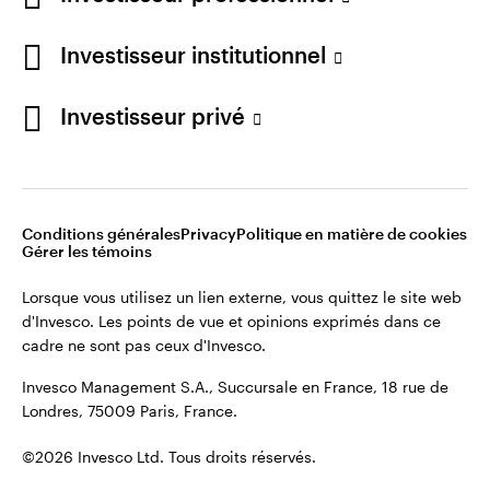
cadre ne sont pas ceux d'Invesco.
Investisseur institutionnel
Invesco Management S.A., Succursale en France, 18 rue de
Londres, 75009 Paris, France.
France
Investisseur privé
Contactez-nous
©2026 Invesco Ltd. Tous droits réservés.
Conditions générales
Privacy
Politique en matière de cookies
Gérer les témoins
Lorsque vous utilisez un lien externe, vous quittez le site web
d'Invesco. Les points de vue et opinions exprimés dans ce
cadre ne sont pas ceux d'Invesco.
Invesco Management S.A., Succursale en France, 18 rue de
Londres, 75009 Paris, France.
©2026 Invesco Ltd. Tous droits réservés.