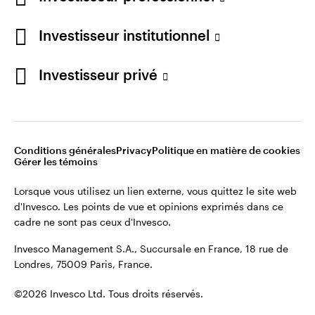
cadre ne sont pas ceux d'Invesco.
Investisseur institutionnel
Invesco Management S.A., Succursale en France, 18 rue de
Londres, 75009 Paris, France.
France
Investisseur privé
Contactez-nous
©2026 Invesco Ltd. Tous droits réservés.
Conditions générales
Privacy
Politique en matière de cookies
Gérer les témoins
Lorsque vous utilisez un lien externe, vous quittez le site web
d'Invesco. Les points de vue et opinions exprimés dans ce
cadre ne sont pas ceux d'Invesco.
Invesco Management S.A., Succursale en France, 18 rue de
Londres, 75009 Paris, France.
©2026 Invesco Ltd. Tous droits réservés.