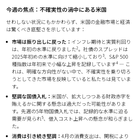
今週の焦点：不確実性の渦中にある米国
せわしない状況にもかかわらず、米国の金融市場と経済
は驚くべき底堅さを示しています：
市場は振り出しに戻った：
インフレ期待と実質利回り
2
は、年初の水準に戻りました
。社債のスプレッドは
3
2025年初めの水準に向けて縮小しており
、S&P 500
4
種指数は年初来で小幅な上昇を記録しています
— こ
れは、明確な方向性がない中で、不確実性を乗り切ろ
うとしてきた市場を反映していると私たちは見ていま
す。
堅調な国債入札：
米国が、拡大しつつある財政赤字を
賄えるかに関する懸念は過大だった可能性がありま
す。先週の5年物国債入札では、記録的な水準に迫る
5
需要が見られ
、借入コスト上昇への懸念が和らぎまし
た。
消費は引き続き堅調：
4月の消費支出は、関税により