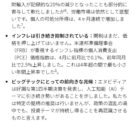
財輸入が記録的な20%の減少となったことも部分的に
6
寄与して軟化しましたが
、労働市場は依然として底堅
いです。個人の可処分所得は、4ヶ月連続で増加しま
7
した
。
インフレは引き続き抑制されている：
関税はまだ、価
格を押し上げてはいません。米連邦準備理事会
（FRB）が重視するインフレ指標の個人消費支出
（PCE）価格指数は、4月に前月比で0.1%、前年同月
比で2.5%上昇しました。これは4年超の間で最も小さ
8
い年間上昇率でした
。
ビッグテックにとっての前向きな兆候：
エヌビディア
は好調な第1四半期決算を発表し、人工知能（AI）テ
ーマに引き続き勢いがあることを示しました。私たち
は特定の銘柄の推奨は行いませんが、政策の混乱の渦
中でも、投資テーマが持続し得ることを再認識させる
ものと言えます。