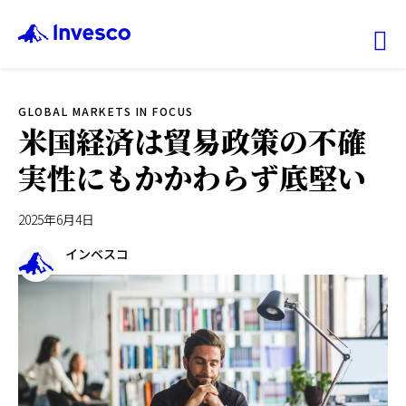
Ex
GLOBAL MARKETS IN FOCUS
ファンド情報
米国経済は貿易政策の不確
実性にもかかわらず底堅い
マーケット情報
2025年6月4日
投資のヒント
インベスコ
会社情報
機関投資家