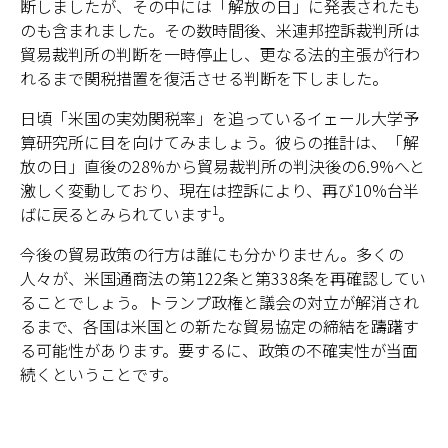
断しましたが、その中には「解放の日」に発表されたも
のも含まれました。その数時間後、米連邦控訴裁判所は
貿易裁判所の判断を一時停止し、更なる法的主張が行わ
れるまで関税措置を復活させる判断を下しました。
日頃「米国の実効関税率」を追っているイェール大学予
算研究所に目を向けてみましょう。彼らの推計は、「解
放の日」直後の28%から貿易裁判所の判決後の6.9%へと
激しく変動しており、現在は控訴により、再び10%台半
1
ばに戻るとみられています
。
今後の貿易政策の行方は誰にも分かりません。多くの
人々が、米国通商法の第122条と第338条を再確認してい
ることでしょう。トランプ政権と議会の対立が解消され
るまで、各国は米国との新たな貿易協定の締結を躊躇す
る可能性があります。要するに、政策の不確実性が当面
続くということです。