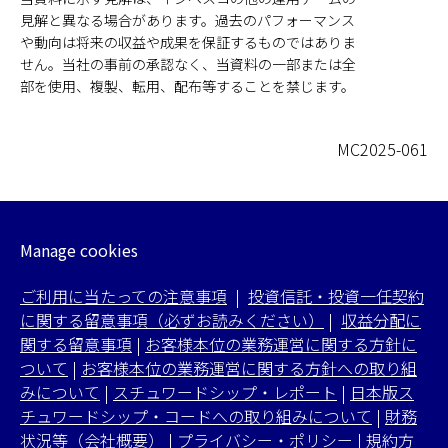
見解と異なる場合があります。過去のパフォーマンス
や動向は将来の収益や成果を保証するものではありま
せん。当社の事前の承認なく、当資料の一部または全
部を使用、複製、転用、配布等することを禁じます。
MC2025-061
Manage cookies
ご利用に当たっての注意事項
|
投資信託・投資一任契約
に関する留意事項（必ずお読みください）
|
収益分配に
関する留意事項
|
お客様本位の業務運営に関する方針に
ついて
|
お客様本位の業務運営に関する方針への取り組
みについて
|
スチュワードシップ・レポート
|
日本版ス
チュワードシップ・コードへの取り組みについて
|
財務
状況等（会社概要）
|
プライバシー・ポリシー
|
規約方