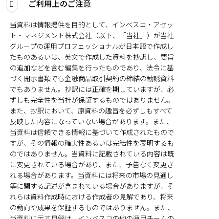
ご利用上のご注意
当資料は情報提供を目的として、インベスコ・アセッ
ト・マネジメント株式会社（以下、「当社」）が当社
グループの運用プロフェッショナルが日本語で作成し
たものあるいは、英文で作成した資料を抄訳し、要旨
の追加などを含む編集を行ったものであり、法令に基
づく開示書類でも金融商品取引契約の締結の勧誘資料
でもありません。抄訳には正確を期していますが、必
ずしも完全性を当社が保証するものではありません。
また、抄訳において、原資料の趣旨を必ずしもすべて
反映した内容になっていない場合があります。また、
当資料は信頼できる情報に基づいて作成されたもので
すが、その情報の確実性あるいは完結性を表明するも
のではありません。当資料に記載されている内容は既
に変更されている場合があり、また、予告なく変更さ
れる場合があります。当資料には将来の市場の見通し
等に関する記述が含まれている場合がありますが、そ
れらは資料作成時における作成者の見解であり、将来
の動向や成果を保証するものではありません。また、
当資料に示す見解は、インベスコの他の運用チームの