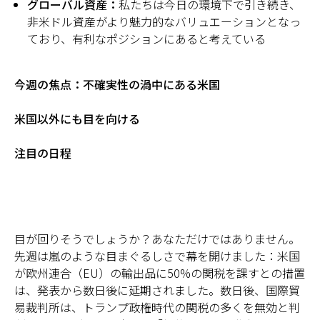
グローバル資産：
私たちは今日の環境下で引き続き、
非米ドル資産がより魅力的なバリュエーションとなっ
ており、有利なポジションにあると考えている
今週の焦点：不確実性の渦中にある米国
米国以外にも目を向ける
注目の日程
目が回りそうでしょうか？あなただけではありません。
先週は嵐のような目まぐるしさで幕を開けました：米国
が欧州連合（EU）の輸出品に50%の関税を課すとの措置
は、発表から数日後に延期されました。数日後、国際貿
易裁判所は、トランプ政権時代の関税の多くを無効と判