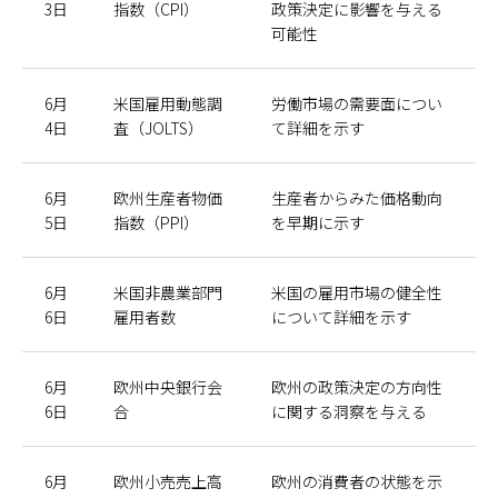
3日
指数（CPI）
政策決定に影響を与える
可能性
6月
米国雇用動態調
労働市場の需要面につい
4日
査（JOLTS）
て詳細を示す
6月
欧州生産者物価
生産者からみた価格動向
5日
指数（PPI）
を早期に示す
6月
米国非農業部門
米国の雇用市場の健全性
6日
雇用者数
について詳細を示す
6月
欧州中央銀行会
欧州の政策決定の方向性
6日
合
に関する洞察を与える
6月
欧州小売売上高
欧州の消費者の状態を示