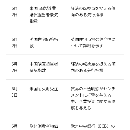
6月
米国ISM製造業
経済の転換点を捉える傾
2日
購買担当者景気
向のある先行指標
指数
6月
英国住宅価格指
英国住宅市場の健全性に
2日
数
ついて詳細を示す
6月
中国購買担当者
経済の転換点を捉える傾
2日
景気指数
向のある先行指標
6月
米国耐久財受注
貿易の不透明感がセンチ
3日
メントに打撃を与える
中、企業投資に関する洞
察を与える
6月
欧州消費者物価
欧州中央銀行（ECB）の