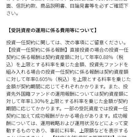
面、信託約款、商品説明書、目論見書等を必ずご確認下
さい。
【受託資産の運用に係る費用等について】
投資一任契約に関しては、次の事項にご留意ください。
【投資一任契約に係る報酬】直接投資の場合の投資一任
契約に係る報酬は契約資産額に対して年率0.88％（税
込）を上限とする料率を乗じた金額、投資先ファンドを
組み入れる場合の投資一任契約に係る報酬は契約資産額
に対して年率0.605％（税込）を上限とする料率を乗じた
金額が契約期間に応じてそれぞれかかります。また、投
資先外国籍ファンドの運用報酬については契約資産額に
対して年率1.30%を上限とする料率を乗じた金額が契約
期間に応じてかかります。一部の受託資産では投資一任
契約に加えて成功報酬がかかる場合があります。成功報
酬については、運用戦略および運用状況などによって変
動するものであり、事前に料率、上限額などを表示する