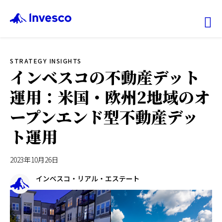
Ex
STRATEGY INSIGHTS
ファンド情報
インベスコの不動産デット
運用：米国・欧州2地域のオ
マーケット情報
ープンエンド型不動産デッ
投資のヒント
ト運用
会社情報
2023年10月26日
インベスコ・リアル・エステート
機関投資家