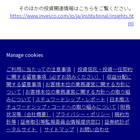
そのほかの投資関連情報はこちらをご覧ください。
https://www.invesco.com/jp/ja/institutional/insights.ht
ml
Manage cookies
ご利用に当たっての注意事項
|
投資信託・投資一任契約
に関する留意事項（必ずお読みください）
|
収益分配に
関する留意事項
|
お客様本位の業務運営に関する方針に
ついて
|
お客様本位の業務運営に関する方針への取り組
みについて
|
スチュワードシップ・レポート
|
日本版ス
チュワードシップ・コードへの取り組みについて
|
財務
状況等（会社概要）
|
プライバシー・ポリシー
|
規約方
針等
|
証券取引等監視委員会情報提供窓口
|
証券統計ポ
ータルサイト
|
サイトマップ
|
お問い合わせ