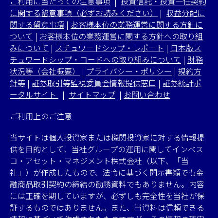
ご利用に当たっての注意事項
|
投資信託・投資一任契約
に関する留意事項（必ずお読みください）
|
収益分配に
関する留意事項
|
お客様本位の業務運営に関する方針に
ついて
|
お客様本位の業務運営に関する方針への取り組
みについて
|
スチュワードシップ・レポート
|
日本版ス
チュワードシップ・コードへの取り組みについて
|
財務
状況等（会社概要）
|
プライバシー・ポリシー
|
規約方
針等
|
証券取引等監視委員会情報提供窓口
|
証券統計ポ
ータルサイト
|
サイトマップ
|
お問い合わせ
ご利用上のご注意
当サイトは個人投資家または機関投資家に対する情報提
供を目的として、当社グループの運用に関してインベス
コ・アセット・マネジメント株式会社（以下、「当
社」）が作成したもので、法令に基づく開示書類でも金
融商品取引契約の締結の勧誘資料でもありません。内容
には正確を期していますが、必ずしも完全性を当社が保
証するものではありません。また、当資料は信頼できる