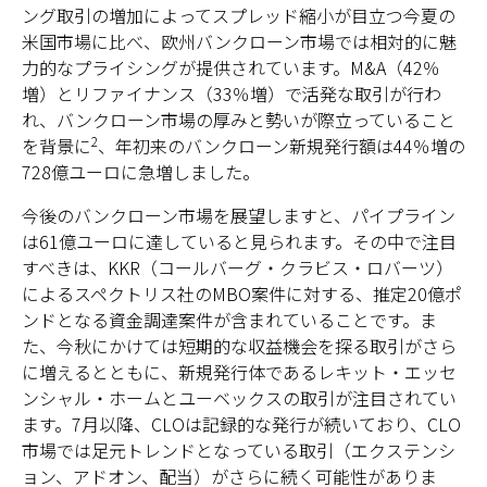
ング取引の増加によってスプレッド縮小が目立つ今夏の
米国市場に比べ、欧州バンクローン市場では相対的に魅
力的なプライシングが提供されています。M&A（42％
増）とリファイナンス（33％増）で活発な取引が行わ
れ、バンクローン市場の厚みと勢いが際立っていること
2
を背景に
、年初来のバンクローン新規発行額は44％増の
728億ユーロに急増しました。
今後のバンクローン市場を展望しますと、パイプライン
は61億ユーロに達していると見られます。その中で注目
すべきは、KKR（コールバーグ・クラビス・ロバーツ）
によるスペクトリス社のMBO案件に対する、推定20億ポ
ンドとなる資金調達案件が含まれていることです。ま
た、今秋にかけては短期的な収益機会を探る取引がさら
に増えるとともに、新規発行体であるレキット・エッセ
ンシャル・ホームとユーベックスの取引が注目されてい
ます。7月以降、CLOは記録的な発行が続いており、CLO
市場では足元トレンドとなっている取引（エクステンシ
ョン、アドオン、配当）がさらに続く可能性がありま