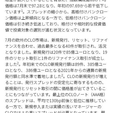
価格は7月末で97.28となり、年初の97.69から若干低下し
1
ています
。スプレッドの縮小から、高格付けバンクロー
ン価格は上昇傾向となる一方で、低格付けバンクローン
価格は引き続き低迷しており、格付けや相対的な投資価
値で投資対象の選別が進む状況となっています。
7月の欧州のCLO市場は、新規発行、リセット、リファイ
ナンスを合わせ、過去最多となる40件が取引され、活況
となりました。新規発行は20件で85億ユーロとなり、19
件のリセット取引と1件のリファイナンス取引が成立し
2
ました
。年初来でのCLO新規発行額は89件、385億ユー
ロとなり、 386億ユーロとなる2021年からの通算の新規
2
発行額と同水準で着地しました
。CLOの新規発行が増え
ることは、発行スプレッドの安定化に寄与するものの、
新規発行とリセット取引の間に価格差が出てきているこ
とにもつながっています。最上位のCLOノート（AAA格）
のスプレッドは、平均で130bp前後と低位に推移してい
る一方で、新規参入または実績の浅いマネージャーの
CLOではより高いスプレッドが必要となっています。銀