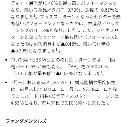
ディア・通信が+1.48％と最も高いパフォ－マンスと
なり、続いて食品／タバコ+0.73%、運輸の+0.67%と
1
なりました
。プラススリターンとなったセクターで最
も低いパフォ－マンスとなったのは、林産品／パッケ
1
ージングの+0.18%となりました
。また、マイナスリ
ターンとなったセクターで最も低いパフォ－マンスと
なったのは耐久消費財が▲0.48％、続いて化学の
1
▲0.39%となりました
。
7月のS&P UBS WELLIの格付別リターンでは、「B」
格が＋0.55%と最も高く、 「BB」格が＋0.46%、
1
「CCC」格が最も低い▲0.63％となりました
。
7月末におけるS&P UBS WELLI 構成銘柄の平均価格
は、前月末比で0.04ユーロ上昇し、97.28ユーロとな
1
りました
。同指数の3年ディスカウント・マージンは
1
4.53％となり、前月末比で0.10％縮小しました
。
ファンダメンタルズ