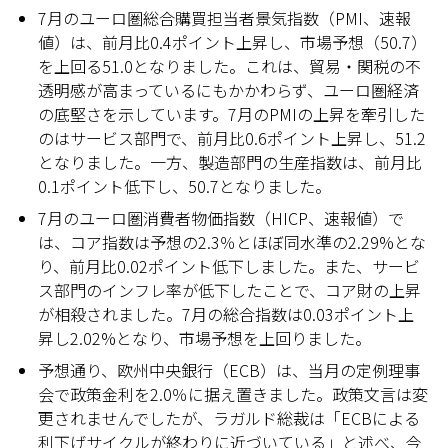
7月のユーロ圏総合購買担当者景気指数（PMI、速報
値）は、前月比0.4ポイント上昇し、市場予想（50.7）
を上回る51.0となりました。これは、貿易・関税の不
透明感が高まっているにもかかわらず、ユーロ圏経済
の底堅さを示しています。7月のPMIの上昇を牽引した
のはサービス部門で、前月比0.6ポイント上昇し、51.2
となりました。一方、製造部門の生産指数は、前月比
0.1ポイント低下し、50.7となりました。
7月のユーロ圏消費者物価指数（HICP、速報値）で
は、コア指数は予想の2.3％とほぼ同水準の2.29%とな
り、前月比0.02ポイント低下しました。また、サービ
ス部門のインフレ率が低下したことで、コア財の上昇
が相殺されました。7月の総合指数は0.03ポイント上
昇し2.02%となり、市場予想を上回りました。
予想通り、欧州中央銀行（ECB）は、当月の定例理事
会で政策金利を2.0％に据え置きました。政策文言は変
更されませんでしたが、ラガルド総裁は「ECBによる
利下げサイクルが終わりに近づいている」と述べ、今