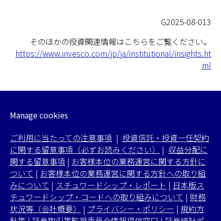
G2025-08-013
そのほかの投資関連情報はこちらをご覧ください。
https://www.invesco.com/jp/ja/institutional/insights.ht
ml
Manage cookies
ご利用に当たっての注意事項
|
投資信託・投資一任契約
に関する留意事項（必ずお読みください）
|
収益分配に
関する留意事項
|
お客様本位の業務運営に関する方針に
ついて
|
お客様本位の業務運営に関する方針への取り組
みについて
|
スチュワードシップ・レポート
|
日本版ス
チュワードシップ・コードへの取り組みについて
|
財務
状況等（会社概要）
|
プライバシー・ポリシー
|
規約方
針等
|
証券取引等監視委員会情報提供窓口
|
証券統計ポ