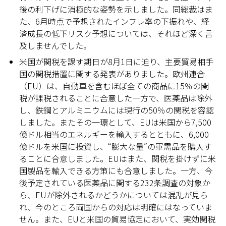
後の利下げに消極的な姿勢を示しました。同総裁はま
た、6月時点で予想されたインフレ率の下振れや、経
済成長の低下リスク予想については、それほど深く言
及しませんでした。
米国が関税を課す期日が8月1日に迫り、主要貿易相手
国の関税措置に関する発表がありました。欧州連合
（EU）は、自動車を含むほぼ全ての商品に15％の関
税が課税されることに合意した一方で、医薬品は除外
し、鉄鋼とアルミニウムには現行の50％の関税を容認
しました。またその一環として、EUは米国から7,500
億ドル相当のエネルギーを輸入するとともに、6,000
億ドルを米国に投資し、“膨大な量”の軍需品を購入す
ることに合意しました。EUはまた、関税を掛けずに米
国製品を輸入できる方策にも合意しました。一方、今
後予定されている医薬品に関する232条調査の対象か
ら、EUが除外されるかどうかについては混乱が見ら
れ、今のところ両国からの対応は明確にはなっていま
せん。また、EUと米国の貿易協定において、実効関税