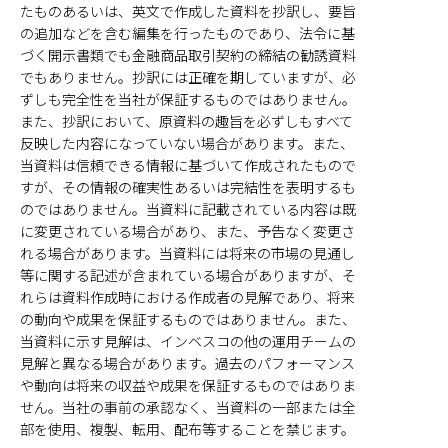
たものあるいは、英文で作成した資料を抄訳し、要旨
の追加などを含む編集を行ったものであり、法令に基
づく開示書類でも金融商品取引契約の締結の勧誘資料
でもありません。抄訳には正確を期していますが、必
ずしも完全性を当社が保証するものではありません。
また、抄訳において、原資料の趣旨を必ずしもすべて
反映した内容になっていない場合があります。また、
当資料は信頼できる情報に基づいて作成されたもので
すが、その情報の確実性あるいは完結性を表明するも
のではありません。当資料に記載されている内容は既
に変更されている場合があり、また、予告なく変更さ
れる場合があります。当資料には将来の市場の見通し
等に関する記述が含まれている場合がありますが、そ
れらは資料作成時における作成者の見解であり、将来
の動向や成果を保証するものではありません。また、
当資料に示す見解は、インベスコの他の運用チームの
見解と異なる場合があります。過去のパフォーマンス
や動向は将来の収益や成果を保証するものではありま
せん。当社の事前の承認なく、当資料の一部または全
部を使用、複製、転用、配布等することを禁じます。