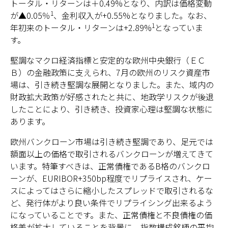
トータル・リターンは＋0.49%となり、内訳は価格変動
1
が▲0.05％
、金利収入が+0.55%となりました。なお、
1
年初来のトータル・リターンは+2.89%
となっていま
す。
堅調なマクロ経済指標と安定的な欧州中央銀行（ＥＣ
Ｂ）の金融政策に支えられ、7月の欧州のリスク資産市
場は、引き続き堅調な展開となりました。また、域内の
財政拡大政策が好感されたと共に、地政学リスクが後退
したことにより、引き続き、投資家心理は堅調な状態に
あります。
欧州バンクローン市場は引き続き堅調であり、足元では
額面以上の価格で取引されるバンクローンが増えてきて
います。特筆すべきは、正常債権であるB格のバンクロ
ーンが、EURIBOR+350bp程度でリプライスされ、ケー
スによってはさらに縮小したスプレッドで取引されるな
ど、発行体がより良い条件でリプライシング出来るよう
になっていることです。また、正常債権と不良債権の価
格差が拡大していることを背景に、指数構成銘柄の平均