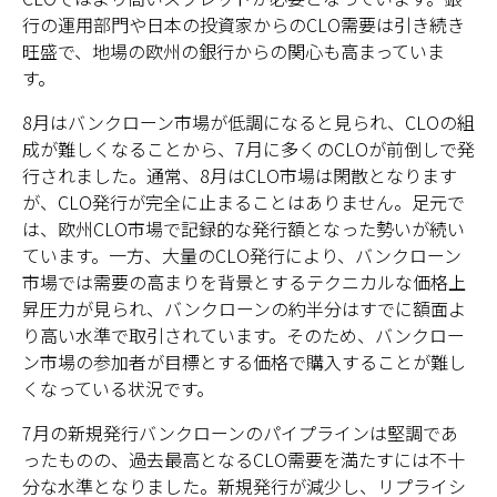
行の運用部門や日本の投資家からのCLO需要は引き続き
旺盛で、地場の欧州の銀行からの関心も高まっていま
す。
8月はバンクローン市場が低調になると見られ、CLOの組
成が難しくなることから、7月に多くのCLOが前倒しで発
行されました。通常、8月はCLO市場は閑散となります
が、CLO発行が完全に止まることはありません。足元で
は、欧州CLO市場で記録的な発行額となった勢いが続い
ています。一方、大量のCLO発行により、バンクローン
市場では需要の高まりを背景とするテクニカルな価格上
昇圧力が見られ、バンクローンの約半分はすでに額面よ
り高い水準で取引されています。そのため、バンクロー
ン市場の参加者が目標とする価格で購入することが難し
くなっている状況です。
7月の新規発行バンクローンのパイプラインは堅調であ
ったものの、過去最高となるCLO需要を満たすには不十
分な水準となりました。新規発行が減少し、リプライシ