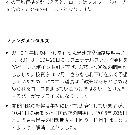
在の平均価格を踏まえると、ローンはフォワードカーブ
を含めて7.87%のイールドとなります¹。
ファンダメンタルズ
9月に今年初の利下げを行った米連邦準備制度理事会
（FRB）は、10月29日にもフェデラルファンド金利を
25ベーシスポイント引き下げ、3.75～4.00%の範囲と
しました。投資家は12月にさらなる利下げを広く予想
していたため、パウエル議長は「政策はあらかじめ決
められたコースを辿っているわけではない」とけん制
する発言がサプライズになりました。
関税問題の影響は年初に比べて沈静化していますが、
10月1日に始まった米国政府の閉鎖は、2018年の35日
という過去最長の閉鎖期間を上回り、11月半ばになっ
てようやく解消に至りました。