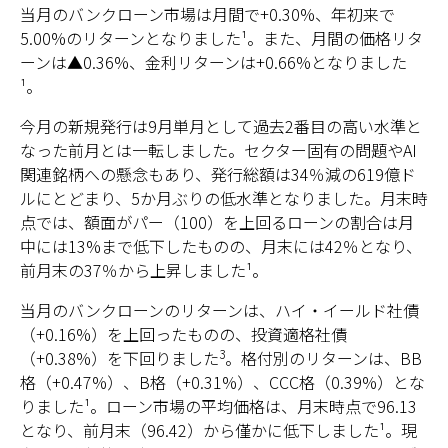
当月のバンクローン市場は月間で+0.30%、年初来で
5.00%のリターンとなりました¹。また、月間の価格リタ
ーンは▲0.36%、金利リターンは+0.66%となりました
¹。
今月の新規発行は9月単月として過去2番目の高い水準と
なった前月とは一転しました。セクター固有の問題やAI
関連銘柄への懸念もあり、発行総額は34％減の619億ド
ルにとどまり、5か月ぶりの低水準となりました。月末時
点では、額面がパー（100）を上回るローンの割合は月
中には13%まで低下したものの、月末には42％となり、
前月末の37％から上昇しました¹。
当月のバンクローンのリターンは、ハイ・イールド社債
（+0.16%）を上回ったものの、投資適格社債
3
（+0.38%）を下回りました
。格付別のリターンは、BB
格（+0.47%）、B格（+0.31%）、CCC格（0.39%）とな
りました¹。ローン市場の平均価格は、月末時点で96.13
となり、前月末（96.42）から僅かに低下しました¹。現