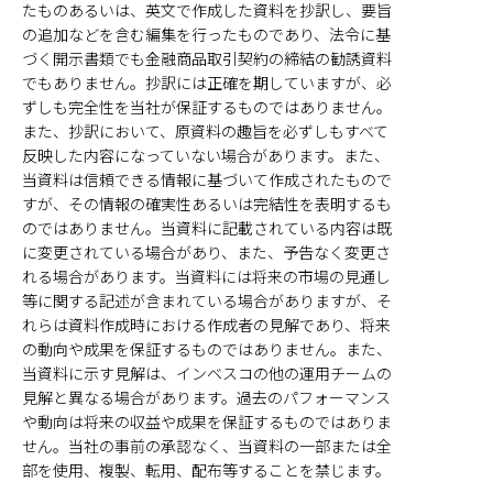
たものあるいは、英文で作成した資料を抄訳し、要旨
の追加などを含む編集を行ったものであり、法令に基
づく開示書類でも金融商品取引契約の締結の勧誘資料
でもありません。抄訳には正確を期していますが、必
ずしも完全性を当社が保証するものではありません。
また、抄訳において、原資料の趣旨を必ずしもすべて
反映した内容になっていない場合があります。また、
当資料は信頼できる情報に基づいて作成されたもので
すが、その情報の確実性あるいは完結性を表明するも
のではありません。当資料に記載されている内容は既
に変更されている場合があり、また、予告なく変更さ
れる場合があります。当資料には将来の市場の見通し
等に関する記述が含まれている場合がありますが、そ
れらは資料作成時における作成者の見解であり、将来
の動向や成果を保証するものではありません。また、
当資料に示す見解は、インベスコの他の運用チームの
見解と異なる場合があります。過去のパフォーマンス
や動向は将来の収益や成果を保証するものではありま
せん。当社の事前の承認なく、当資料の一部または全
部を使用、複製、転用、配布等することを禁じます。