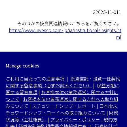
G2025-11-011
そのほかの投資関連情報はこちらをご覧ください。
https://www.invesco.com/jp/ja/institutional/insights.ht
ml
Manage cookies
ご利用に当たっての注意事項
|
投資信託・投資一任契約
に関する留意事項（必ずお読みください）
|
収益分配に
関する留意事項
|
お客様本位の業務運営に関する方針に
ついて
|
お客様本位の業務運営に関する方針への取り組
みについて
|
スチュワードシップ・レポート
|
日本版ス
チュワードシップ・コードへの取り組みについて
|
財務
状況等（会社概要）
|
プライバシー・ポリシー
|
規約方
針等
|
証券取引等監視委員会情報提供窓口
|
証券統計ポ