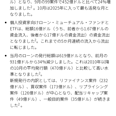
ル）となり、9月の99案件で452億ドルと比べて24%増
2
加しました
。10月は2025年に入って最も活発な月と
なりました。
個人投資家向けローン・ミューチュアル・ファンドと
ETFは、総額16億ドル（うち、前者から1.67億ドルの
資金流入、後者から17億ドルの資金流出）の資金流出
2
となりました
。これまでの5か月連続の流入から流出
に転じました。
当月のローンの発行総額は619億ドルとなり、前月の
931億ドルから34%減少しました。これは2010年以降
の10月の平均発行額（470億ドル）と比較して高い水
2
準となりました
。
新規発行の内訳としては、リファイナンス案件（232
億ドル）、買収案件（173億ドル）、リプライシング
案件（126億ドル）が中心となり、配当リキャップ案
件（49億ドル）、一般目的案件（35億ドル）が続きま
2
した
。